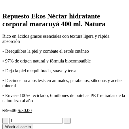
Haga Click para agrandar
Repuesto Ekos Néctar hidratante
corporal maracuyá 400 ml. Natura
Rico en ácidos grasos esenciales con textura ligera y rápida
absorción
• Reequilibra la piel y combate el estrés cutáneo
• 97% de origen natural y fórmula biocompatible
• Deja la piel reequilibrada, suave y tersa
• Decimos no a los tests en animales, parabenos, siliconas y aceite
mineral
• Envase 100% reciclado, 6 millones de botellas PET retiradas de la
naturaleza al año
El
El
S/
56.00
S/
30.00
precio
precio
Repuesto
original
actual
Ekos
era:
es:
Añadir al carrito