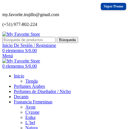
my.favorite.trujillo@gmail.com
(+51) 977-802-224
Búsqueda
Inicio De Sesión / Registrarse
0
elementos
S/
0.00
Menú
0
elementos
S/
0.00
Inicio
Tienda
Perfumes Árabes
Perfumes de Diseñador / Nicho
Decants
Fragancia Femeninas
Avon
Cyzone
Esika
L´bel
Natura