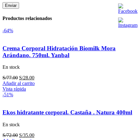
Productos relacionados
-64%
Crema Corporal Hidratación Biomilk Mora
Arándano. 750ml. Yanbal
En stock
El
El
S/
77.00
S/
28.00
precio
precio
Añadir al carrito
original
actual
Vista rápida
era:
es:
-51%
S/77.00.
S/28.00.
Ekos hidratante corporal. Castaña . Natura 400ml
En stock
El
El
S/
72.00
S/
35.00