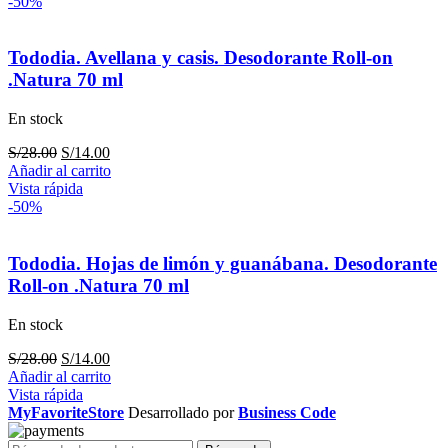
era:
es:
-50%
S/50.00.
S/25.00.
Tododia. Avellana y casis. Desodorante Roll-on
.Natura 70 ml
En stock
El
El
S/
28.00
S/
14.00
precio
precio
Añadir al carrito
original
actual
Vista rápida
era:
es:
-50%
S/28.00.
S/14.00.
Tododia. Hojas de limón y guanábana. Desodorante
Roll-on .Natura 70 ml
En stock
El
El
S/
28.00
S/
14.00
precio
precio
Añadir al carrito
original
actual
Vista rápida
era:
es:
MyFavoriteStore
Desarrollado por
Business Code
S/28.00.
S/14.00.