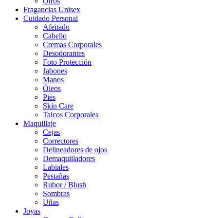
Otros
Fragancias Unisex
Cuidado Personal
Afeitado
Cabello
Cremas Corporales
Desodorantes
Foto Protección
Jabones
Manos
Óleos
Pies
Skin Care
Talcos Corporales
Maquillaje
Cejas
Correctores
Delineadores de ojos
Demaquilladores
Labiales
Pestañas
Rubor / Blush
Sombras
Uñas
Joyas