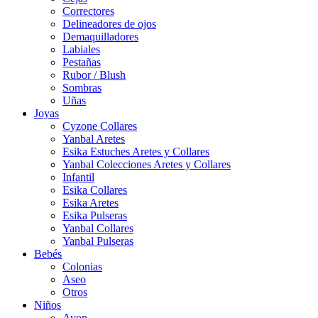
Correctores
Delineadores de ojos
Demaquilladores
Labiales
Pestañas
Rubor / Blush
Sombras
Uñas
Joyas
Cyzone Collares
Yanbal Aretes
Esika Estuches Aretes y Collares
Yanbal Colecciones Aretes y Collares
Infantil
Esika Collares
Esika Aretes
Esika Pulseras
Yanbal Collares
Yanbal Pulseras
Bebés
Colonias
Aseo
Otros
Niños
Avon