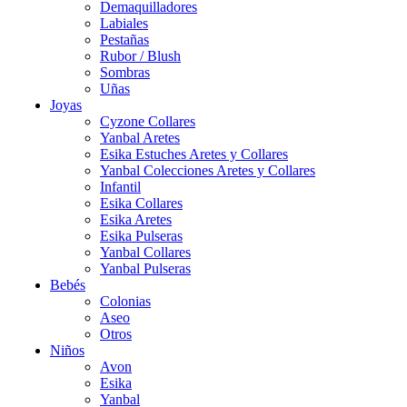
Demaquilladores
Labiales
Pestañas
Rubor / Blush
Sombras
Uñas
Joyas
Cyzone Collares
Yanbal Aretes
Esika Estuches Aretes y Collares
Yanbal Colecciones Aretes y Collares
Infantil
Esika Collares
Esika Aretes
Esika Pulseras
Yanbal Collares
Yanbal Pulseras
Bebés
Colonias
Aseo
Otros
Niños
Avon
Esika
Yanbal