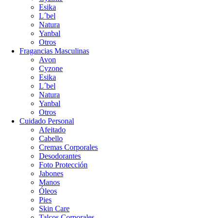
Esika
L´bel
Natura
Yanbal
Otros
Fragancias Masculinas
Avon
Cyzone
Esika
L´bel
Natura
Yanbal
Otros
Cuidado Personal
Afeitado
Cabello
Cremas Corporales
Desodorantes
Foto Protección
Jabones
Manos
Óleos
Pies
Skin Care
Talcos Corporales