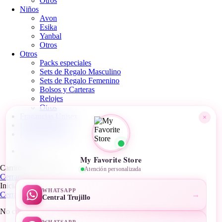
Otros
Niños
Avon
Esika
Yanbal
Otros
Otros
Packs especiales
Sets de Regalo Masculino
Sets de Regalo Femenino
Bolsos y Carteras
Relojes
Otros
Fragancias Unisex
×
Liquidaciones
Packs especiales
Inicio
My Favorite Store
Carrito de la compra
Atención personalizada
Cerrar
Iniciar sesión
WHATSAPP
→
Cerrar
Central Trujillo
No cuenta todavía?