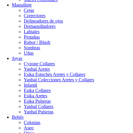
Maquillaje
Cejas
Correctores
Delineadores de ojos
Demaquilladores
Labiales
Pestañas
Rubor / Blush
Sombras
Uñas
Joyas
Cyzone Collares
Yanbal Aretes
Esika Estuches Aretes y Collares
Yanbal Colecciones Aretes y Collares
Infantil
Esika Collares
Esika Aretes
Esika Pulseras
Yanbal Collares
Yanbal Pulseras
Bebés
Colonias
Aseo