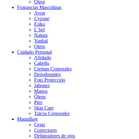
Otros
Fragancias Masculinas
Avon
Cyzone
Esika
L´bel
Natura
Yanbal
Otros
Cuidado Personal
Afeitado
Cabello
Cremas Corporales
Desodorantes
Foto Protección
Jabones
Manos
Óleos
Pies
Skin Care
Talcos Corporales
Maquillaje
Cejas
Correctores
Delineadores de ojos