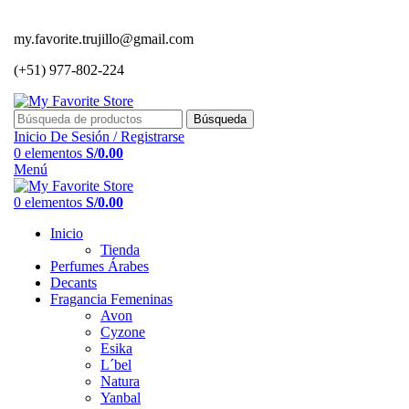
my.favorite.trujillo@gmail.com
(+51) 977-802-224
Búsqueda
Inicio De Sesión / Registrarse
0
elementos
S/
0.00
Menú
0
elementos
S/
0.00
Inicio
Tienda
Perfumes Árabes
Decants
Fragancia Femeninas
Avon
Cyzone
Esika
L´bel
Natura
Yanbal