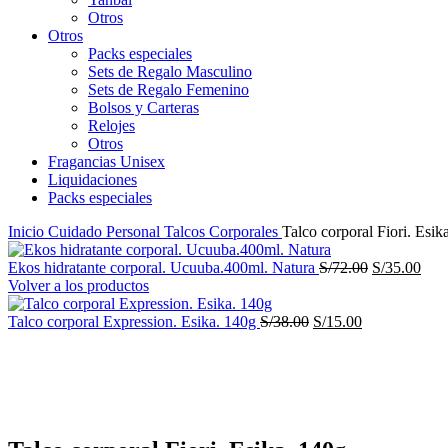
Otros
Otros
Packs especiales
Sets de Regalo Masculino
Sets de Regalo Femenino
Bolsos y Carteras
Relojes
Otros
Fragancias Unisex
Liquidaciones
Packs especiales
Inicio
Cuidado Personal
Talcos Corporales
Talco corporal Fiori. Esik
El
El
Ekos hidratante corporal. Ucuuba.400ml. Natura
S/
72.00
S/
35.00
precio
prec
Volver a los productos
original
actu
El
El
era:
es:
Talco corporal Expression. Esika. 140g
S/
38.00
S/
15.00
precio
precio
S/72.00.
S/35
-61%
original
actual
era:
es:
S/38.00.
S/15.00.
Haga Click para agrandar