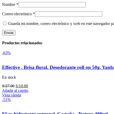
Nombre
*
Correo electrónico
*
Guarda mi nombre, correo electrónico y web en este navegador p
Productos relacionados
-63%
Effective . Brisa floral. Desodorante roll on 50g. Yanb
En stock
El
El
S/
27.00
S/
10.00
precio
precio
Añadir al carrito
original
actual
Vista rápida
era:
es:
-51%
S/27.00.
S/10.00.
Ekos hidratante corporal. Castaña . Natura 400ml