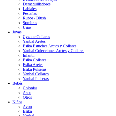
Demaquilladores
Labiales
Pestañas
Rubor / Blush
Sombras
Uñas
Joyas
Cyzone Collares
Yanbal Aretes
Esika Estuches Aretes y Collares
Yanbal Colecciones Aretes y Collares
Infantil
Esika Collares
Esika Aretes
Esika Pulseras
Yanbal Collares
Yanbal Pulseras
Bebés
Colonias
Aseo
Otros
Niños
Avon
Esika
Yanbal