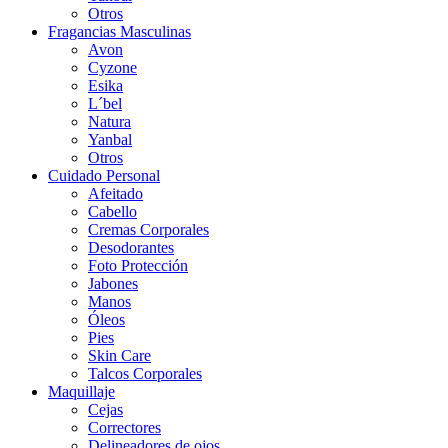
Otros
Fragancias Masculinas
Avon
Cyzone
Esika
L´bel
Natura
Yanbal
Otros
Cuidado Personal
Afeitado
Cabello
Cremas Corporales
Desodorantes
Foto Protección
Jabones
Manos
Óleos
Pies
Skin Care
Talcos Corporales
Maquillaje
Cejas
Correctores
Delineadores de ojos