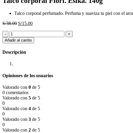
Talco corporal Fiori. Esika. 140g
Talco corporal perfumado. Perfuma y suaviza tu piel con el arom
El
El
S/
38.00
S/
15.00
precio
precio
Talco
original
actual
corporal
era:
es:
Añadir al carrito
Fiori.
S/38.00.
S/15.00.
Esika.
Descripción
140g
cantidad
Opiniones de los usuarios
Valorado con
0
de 5
0 comentarios
Valorado con
5
de 5
0
Valorado con
4
de 5
0
Valorado con
3
de 5
0
Valorado con
2
de 5