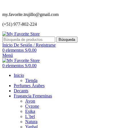
my.favorite.trujillo@gmail.com
(+51) 977-802-224
Búsqueda
Inicio De Sesión / Registrarse
0
elementos
S/
0.00
Menú
0
elementos
S/
0.00
Inicio
Tienda
Perfumes Árabes
Decants
Fragancia Femeninas
Avon
Cyzone
Esika
L´bel
Natura
Yanbal