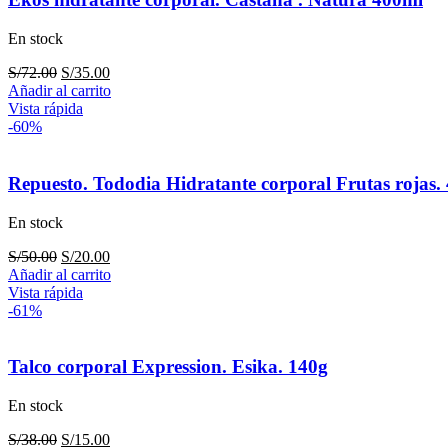
En stock
El
El
S/
72.00
S/
35.00
precio
precio
Añadir al carrito
original
actual
Vista rápida
era:
es:
-60%
S/72.00.
S/35.00.
Repuesto. Tododia Hidratante corporal Frutas rojas.
En stock
El
El
S/
50.00
S/
20.00
precio
precio
Añadir al carrito
original
actual
Vista rápida
era:
es:
-61%
S/50.00.
S/20.00.
Talco corporal Expression. Esika. 140g
En stock
El
El
S/
38.00
S/
15.00