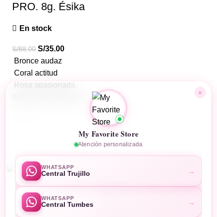
PRO. 8g. Ésika
En stock
S/
35.00
S/
88.00
Bronce audaz
Coral actitud
Rosa apasionada
×
Seleccionar opciones
My Favorite Store
Atención personalizada
MyFavoriteStore
Desarrollado por
Business Code
WHATSAPP
→
Central Trujillo
Tienda
WHATSAPP
→
Central Tumbes
Carro