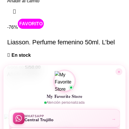
Añadir al carrito
Caliente
-76%
Liasson. Perfume femenino 50ml. L’bel
En stock
S/
50.00
S/
206.00
×
Añadir al carrito
My Favorite Store
Atención personalizada
MyFavoriteStore
Desarrollado por
Business Code
WHATSAPP
→
Central Trujillo
Tienda