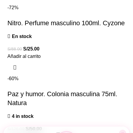
-72%
Nitro. Perfume masculino 100ml. Cyzone
En stock
S/
25.00
S/
88.00
Añadir al carrito
-60%
Paz y humor. Colonia masculina 75ml.
Natura
4 in stock
S/
50.00
S/
126.00