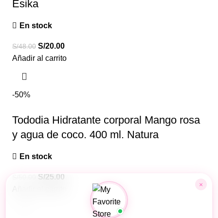
Esika
En stock
S/
20.00
S/
48.00
Añadir al carrito
-50%
Tododia Hidratante corporal Mango rosa
y agua de coco. 400 ml. Natura
En stock
S/
25.00
S/
50.00
×
Añadir al carrito