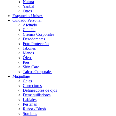
Natura
Yanbal
Otros
Fragancias Unisex
Cuidado Personal
Afeitado
Cabello
Cremas Corporales
Desodorantes
Foto Protección
Jabones
Manos
Óleos
Pies
Skin Care
Talcos Corporales
Maquillaje
Cejas
Correctores
Delineadores de ojos
Demaquilladores
Labiales
Pestañas
Rubor / Blush
Sombras