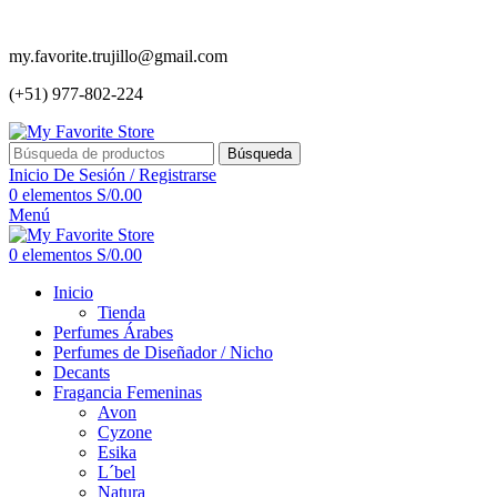
my.favorite.trujillo@gmail.com
(+51) 977-802-224
Búsqueda
Inicio De Sesión / Registrarse
0
elementos
S/
0.00
Menú
0
elementos
S/
0.00
Inicio
Tienda
Perfumes Árabes
Perfumes de Diseñador / Nicho
Decants
Fragancia Femeninas
Avon
Cyzone
Esika
L´bel
Natura