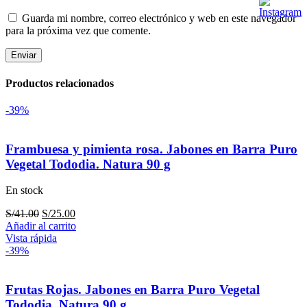
Guarda mi nombre, correo electrónico y web en este navegador
para la próxima vez que comente.
Productos relacionados
-39%
Frambuesa y pimienta rosa. Jabones en Barra Puro
Vegetal Tododia. Natura 90 g
En stock
El
El
S/
41.00
S/
25.00
precio
precio
Añadir al carrito
original
actual
Vista rápida
era:
es:
-39%
S/41.00.
S/25.00.
Frutas Rojas. Jabones en Barra Puro Vegetal
Tododia. Natura 90 g