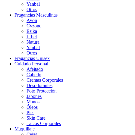
Yanbal
Otros
Fragancias Masculinas
Avon
Cyzone
Esika
L´bel
Natura
Yanbal
Otros
Fragancias Unisex
Cuidado Personal
Afeitado
Cabello
Cremas Corporales
Desodorantes
Foto Protección
Jabones
Manos
Óleos
Pies
Skin Care
Talcos Corporales
Maquillaje
Cejas