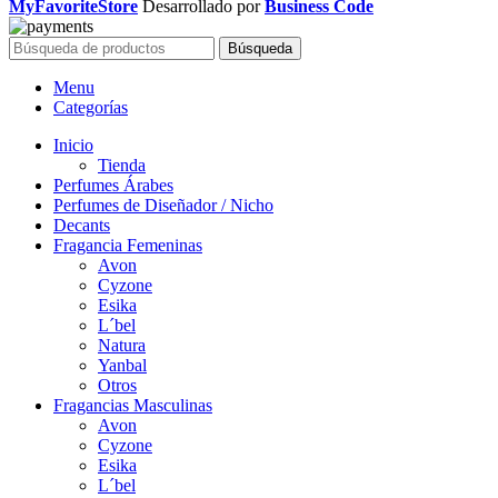
era:
es:
MyFavoriteStore
Desarrollado por
Business Code
S/50.00.
S/25.00.
Búsqueda
Menu
Categorías
Inicio
Tienda
Perfumes Árabes
Perfumes de Diseñador / Nicho
Decants
Fragancia Femeninas
Avon
Cyzone
Esika
L´bel
Natura
Yanbal
Otros
Fragancias Masculinas
Avon
Cyzone
Esika
L´bel