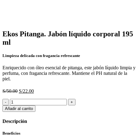
original
actual
era:
es:
S/36.00.
S/18.00.
Haga Click para agrandar
Ekos Pitanga. Jabón líquido corporal 195
ml
Limpieza delicada con fragancia refrescante
Enriquecido con óleo esencial de pitanga, este jabón líquido limpia y
perfuma, con fragancia refrescante. Mantiene el PH natural de la
piel.
El
El
S/
50.00
S/
22.00
precio
precio
Ekos
original
actual
Pitanga.
era:
es:
Añadir al carrito
Jabón
S/50.00.
S/22.00.
líquido
Descripción
corporal
195
Beneficios
ml