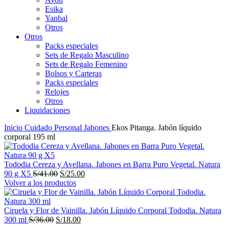
Esika
Yanbal
Otros
Otros
Packs especiales
Sets de Regalo Masculino
Sets de Regalo Femenino
Bolsos y Carteras
Packs especiales
Relojes
Otros
Liquidaciones
Inicio
Cuidado Personal
Jabones
Ekos Pitanga. Jabón líquido
corporal 195 ml
Tododia Cereza y Avellana. Jabones en Barra Puro Vegetal. Natura
El
El
90 g X5
S/
41.00
S/
25.00
precio
precio
Volver a los productos
original
actual
era:
es:
S/41.00.
S/25.00.
Ciruela y Flor de Vainilla. Jabón Líquido Corporal Tododia. Natura
El
El
300 ml
S/
36.00
S/
18.00
precio
precio
-56%