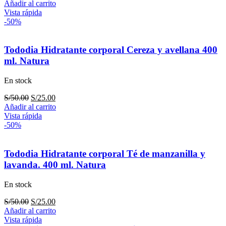
precio
precio
Añadir al carrito
original
actual
Vista rápida
era:
es:
-50%
S/38.00.
S/15.00.
Tododia Hidratante corporal Cereza y avellana 400
ml. Natura
En stock
El
El
S/
50.00
S/
25.00
precio
precio
Añadir al carrito
original
actual
Vista rápida
era:
es:
-50%
S/50.00.
S/25.00.
Tododia Hidratante corporal Té de manzanilla y
lavanda. 400 ml. Natura
En stock
El
El
S/
50.00
S/
25.00
precio
precio
Añadir al carrito
original
actual
Vista rápida