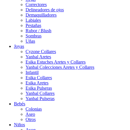
Correctores
Delineadores de ojos
Demaquilladores
Labiales
Pestañas
Rubor / Blush
Sombras
Uñas
Joyas
Cyzone Collares
Yanbal Aretes
Esika Estuches Aretes y Collares
Yanbal Colecciones Aretes y Collares
Infantil
Esika Collares
Esika Aretes
Esika Pulseras
Yanbal Collares
Yanbal Pulseras
Bebés
Colonias
Aseo
Otros
Niños
Avon