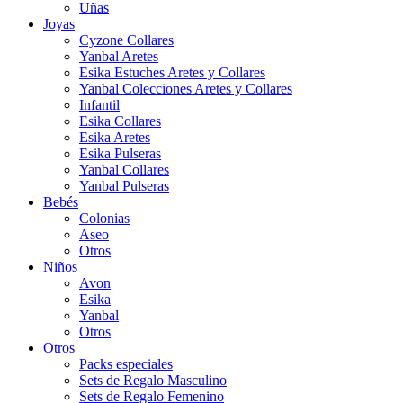
Uñas
Joyas
Cyzone Collares
Yanbal Aretes
Esika Estuches Aretes y Collares
Yanbal Colecciones Aretes y Collares
Infantil
Esika Collares
Esika Aretes
Esika Pulseras
Yanbal Collares
Yanbal Pulseras
Bebés
Colonias
Aseo
Otros
Niños
Avon
Esika
Yanbal
Otros
Otros
Packs especiales
Sets de Regalo Masculino
Sets de Regalo Femenino