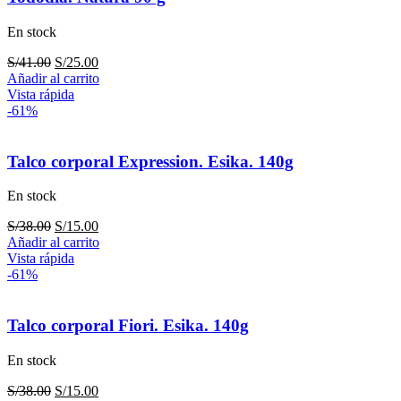
En stock
El
El
S/
41.00
S/
25.00
precio
precio
Añadir al carrito
original
actual
Vista rápida
era:
es:
-61%
S/41.00.
S/25.00.
Talco corporal Expression. Esika. 140g
En stock
El
El
S/
38.00
S/
15.00
precio
precio
Añadir al carrito
original
actual
Vista rápida
era:
es:
-61%
S/38.00.
S/15.00.
Talco corporal Fiori. Esika. 140g
En stock
El
El
S/
38.00
S/
15.00