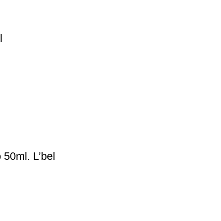
l
50ml. L’bel