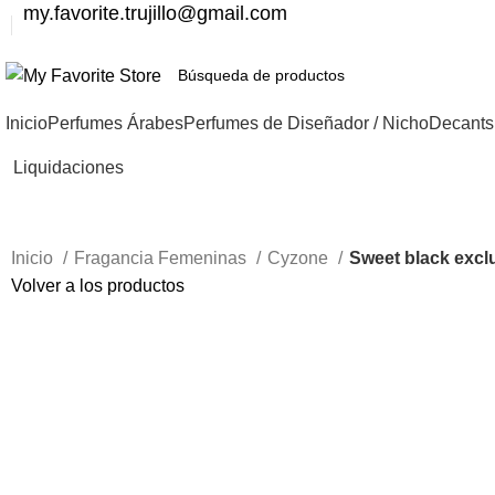
my.favorite.trujillo@gmail.com
Inicio
Perfumes Árabes
Perfumes de Diseñador / Nicho
Decants
Liquidaciones
Inicio
Fragancia Femeninas
Cyzone
Sweet black excl
Volver a los productos
-70%
Haga Click para agrandar