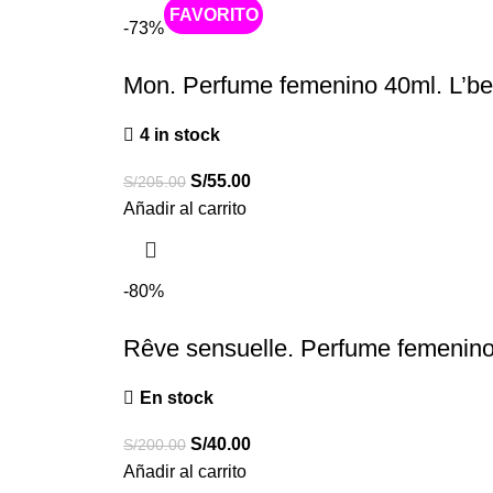
Caliente
-73%
Mon. Perfume femenino 40ml. L’be
4 in stock
S/
55.00
S/
205.00
Añadir al carrito
-80%
Rêve sensuelle. Perfume femenino 
En stock
S/
40.00
S/
200.00
Añadir al carrito