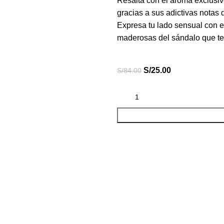
Resalta con el aroma exclusiv
gracias a sus adictivas notas 
Expresa tu lado sensual con e
maderosas del sándalo que te 
S/
25.00
S/
84.00