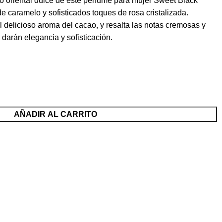
o oriental dulce de este perfume para mujer Sweet Black
de caramelo y sofisticados toques de rosa cristalizada.
l delicioso aroma del cacao, y resalta las notas cremosas y
darán elegancia y sofisticación.
AÑADIR AL CARRITO