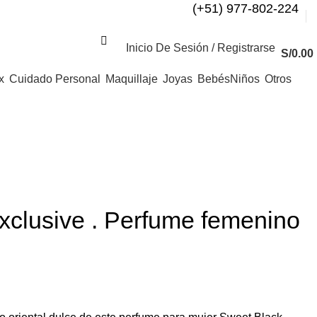
(+51) 977-802-224
Inicio De Sesión / Registrarse
S/
0.00
x
Cuidado Personal
Maquillaje
Joyas
Bebés
Niños
Otros
xclusive . Perfume femenino