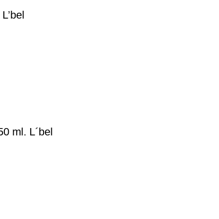
 L’bel
0 ml. L´bel