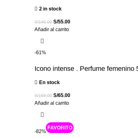
2 in stock
S/
55.00
S/
146.00
Añadir al carrito
-61%
Icono intense . Perfume femenino 
En stock
S/
65.00
S/
168.00
Añadir al carrito
Caliente
-82%