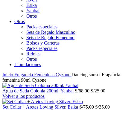
Esika
Yanbal
Otros
Otros
Packs especiales
Sets de Regalo Masculino
Sets de Regalo Femenino
Bolsos y Carteras
Packs especiales
Relojes
Otros
Liquidaciones
Inicio
Fragancia Femeninas
Cyzone
Dancing sunset Fragancia
femenina 90ml Cyzone
El
El
Agua de Seda Colonia 200ml. Yanbal
S/
68.00
S/
25.00
precio
precio
Volver a los productos
original
actual
era:
El
es:
El
Set Collar + Aretes Loving Silver. Esika
S/
75.00
S/
35.00
S/68.00.
precio
S/25.00.
precio
-67%
original
actual
era:
es:
S/75.00.
S/35.00.
Haga Click para agrandar