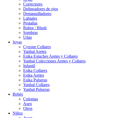
Correctores
Delineadores de ojos
Demaquilladores
Labiales
Pestañas
Rubor / Blush
Sombras
Uñas
Joyas
Cyzone Collares
Yanbal Aretes
Esika Estuches Aretes y Collares
Yanbal Colecciones Aretes y Collares
Infantil
Esika Collares
Esika Aretes
Esika Pulseras
Yanbal Collares
Yanbal Pulseras
Bebés
Colonias
Aseo
Otros
Niños
Avon