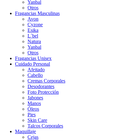
Yanbal
Otros
Fragancias Masculinas
Avon
Cyzone
Esika
L´bel
Natura
Yanbal
Otros
Fragancias Unisex
Cuidado Personal
Afeitado
Cabello
Cremas Corporales
Desodorantes
Foto Protección
Jabones
Manos
Óleos
Pies
Skin Care
Talcos Corporales
Maquillaje
Cejas