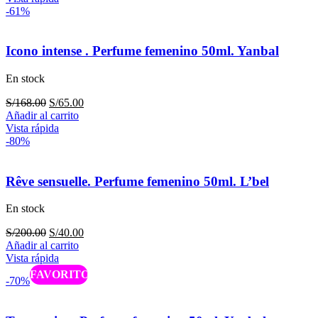
era:
es:
-61%
S/198.00.
S/55.00.
Icono intense . Perfume femenino 50ml. Yanbal
En stock
El
El
S/
168.00
S/
65.00
precio
precio
Añadir al carrito
original
actual
Vista rápida
era:
es:
-80%
S/168.00.
S/65.00.
Rêve sensuelle. Perfume femenino 50ml. L’bel
En stock
El
El
S/
200.00
S/
40.00
precio
precio
Añadir al carrito
original
actual
Vista rápida
era:
es:
Caliente
-70%
S/200.00.
S/40.00.