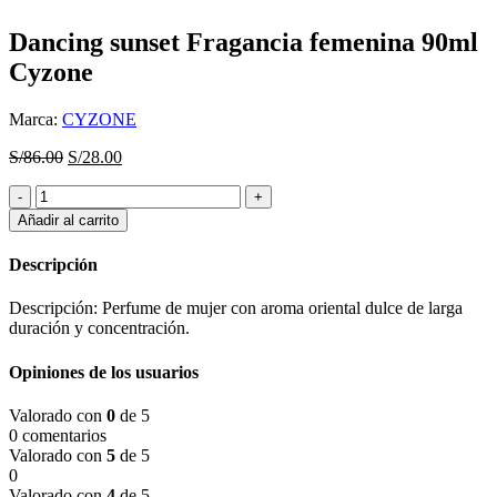
Dancing sunset Fragancia femenina 90ml
Cyzone
Marca:
CYZONE
El
El
S/
86.00
S/
28.00
precio
precio
Dancing
original
actual
sunset
era:
es:
Añadir al carrito
Fragancia
S/86.00.
S/28.00.
femenina
Descripción
90ml
Cyzone
Descripción: Perfume de mujer con aroma oriental dulce de larga
cantidad
duración y concentración.
Opiniones de los usuarios
Valorado con
0
de 5
0 comentarios
Valorado con
5
de 5
0
Valorado con
4
de 5