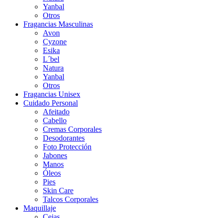
Yanbal
Otros
Fragancias Masculinas
Avon
Cyzone
Esika
L´bel
Natura
Yanbal
Otros
Fragancias Unisex
Cuidado Personal
Afeitado
Cabello
Cremas Corporales
Desodorantes
Foto Protección
Jabones
Manos
Óleos
Pies
Skin Care
Talcos Corporales
Maquillaje
Cejas