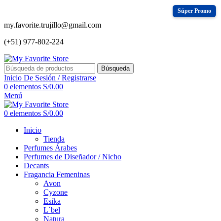
my.favorite.trujillo@gmail.com
(+51) 977-802-224
Búsqueda
Inicio De Sesión / Registrarse
0
elementos
S/
0.00
Menú
0
elementos
S/
0.00
Inicio
Tienda
Perfumes Árabes
Perfumes de Diseñador / Nicho
Decants
Fragancia Femeninas
Avon
Cyzone
Esika
L´bel
Natura