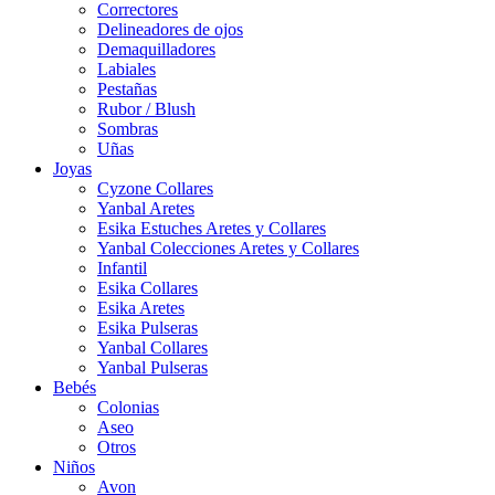
Correctores
Delineadores de ojos
Demaquilladores
Labiales
Pestañas
Rubor / Blush
Sombras
Uñas
Joyas
Cyzone Collares
Yanbal Aretes
Esika Estuches Aretes y Collares
Yanbal Colecciones Aretes y Collares
Infantil
Esika Collares
Esika Aretes
Esika Pulseras
Yanbal Collares
Yanbal Pulseras
Bebés
Colonias
Aseo
Otros
Niños
Avon