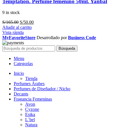
Temptation. Perfume femenino 50ml. Yanbal
9 in stock
El
El
S/
165.00
S/
50.00
precio
precio
Añadir al carrito
original
actual
Vista rápida
era:
es:
MyFavoriteStore
Desarrollado por
Business Code
S/165.00.
S/50.00.
Búsqueda
Menu
Categorías
Inicio
Tienda
Perfumes Árabes
Perfumes de Diseñador / Nicho
Decants
Fragancia Femeninas
Avon
Cyzone
Esika
L´bel
Natura