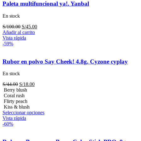
Paleta multifuncional ya!. Yanbal
En stock
El
El
S/
100.00
S/
45.00
precio
precio
Añadir al carrito
original
actual
Vista rápida
era:
es:
-59%
S/100.00.
S/45.00.
Rubor en polvo Say Cheek! 4.8g. Cyzone cyplay
En stock
El
El
S/
44.00
S/
18.00
precio
precio
Berry blush
original
actual
Coral rush
era:
es:
Flirty peach
S/44.00.
S/18.00.
Kiss & blush
Seleccionar opciones
Vista rápida
-60%