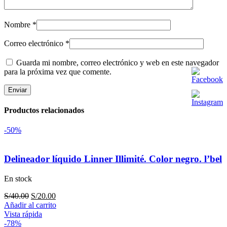
Nombre
*
Correo electrónico
*
Guarda mi nombre, correo electrónico y web en este navegador
para la próxima vez que comente.
Productos relacionados
-50%
Delineador líquido Linner Illimité. Color negro. l’bel
En stock
El
El
S/
40.00
S/
20.00
precio
precio
Añadir al carrito
original
actual
Vista rápida
era:
es:
-78%