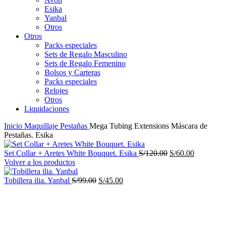
Esika
Yanbal
Otros
Otros
Packs especiales
Sets de Regalo Masculino
Sets de Regalo Femenino
Bolsos y Carteras
Packs especiales
Relojes
Otros
Liquidaciones
Inicio
Maquillaje
Pestañas
Mega Tubing Extensions Máscara de
Pestañas. Esika
El
El
Set Collar + Aretes White Bouquet. Esika
S/
120.00
S/
60.00
precio
precio
Volver a los productos
original
actual
El
El
era:
es:
Tobillera ilia. Yanbal
S/
99.00
S/
45.00
precio
precio
S/120.00.
S/60.00.
-68%
original
actual
era:
es:
S/99.00.
S/45.00.
Haga Click para agrandar