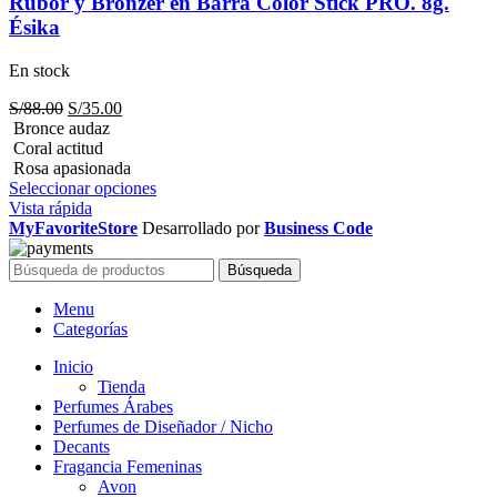
Rubor y Bronzer en Barra Color Stick PRO. 8g.
Ésika
En stock
El
El
S/
88.00
S/
35.00
precio
precio
Bronce audaz
original
actual
Coral actitud
era:
es:
Rosa apasionada
S/88.00.
S/35.00.
Seleccionar opciones
Vista rápida
MyFavoriteStore
Desarrollado por
Business Code
Búsqueda
Menu
Categorías
Inicio
Tienda
Perfumes Árabes
Perfumes de Diseñador / Nicho
Decants
Fragancia Femeninas
Avon