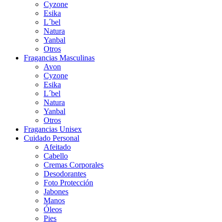
Cyzone
Esika
L´bel
Natura
Yanbal
Otros
Fragancias Masculinas
Avon
Cyzone
Esika
L´bel
Natura
Yanbal
Otros
Fragancias Unisex
Cuidado Personal
Afeitado
Cabello
Cremas Corporales
Desodorantes
Foto Protección
Jabones
Manos
Óleos
Pies