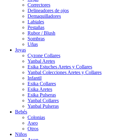
Correctores
Delineadores de ojos
Demaquilladores
Labiales
Pestañas
Rubor / Blush
Sombras
Uñas
Joyas
Cyzone Collares
Yanbal Aretes
Esika Estuches Aretes y Collares
Yanbal Colecciones Aretes y Collares
Infantil
Esika Collares
Esika Aretes
Esika Pulseras
Yanbal Collares
Yanbal Pulseras
Bebés
Colonias
Aseo
Otros
Niños
Avon