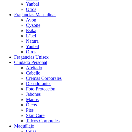
Yanbal
Otros
Fragancias Masculinas
Avon
Cyzone
Esika
L´bel
Natura
Yanbal
Otros
Fragancias Unisex
Cuidado Personal
Afeitado
Cabello
Cremas Corporales
Desodorantes
Foto Protección
Jabones
Manos
Óleos
Pies
Skin Care
Talcos Corporales
Maquillaje
Cejas