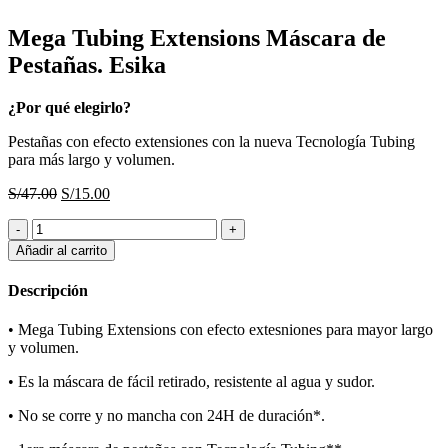
Mega Tubing Extensions Máscara de
Pestañas. Esika
¿Por qué elegirlo?
Pestañas con efecto extensiones con la nueva Tecnología Tubing
para más largo y volumen.
El
El
S/
47.00
S/
15.00
precio
precio
Mega
original
actual
Tubing
era:
es:
Añadir al carrito
Extensions
S/47.00.
S/15.00.
Máscara
Descripción
de
Pestañas.
• Mega Tubing Extensions con efecto extesniones para mayor largo
Esika
y volumen.
cantidad
• Es la máscara de fácil retirado, resistente al agua y sudor.
• No se corre y no mancha con 24H de duración*.