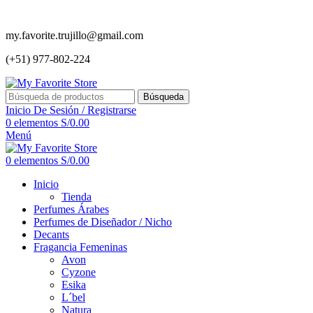
my.favorite.trujillo@gmail.com
(+51) 977-802-224
Búsqueda
Inicio De Sesión / Registrarse
0
elementos
S/
0.00
Menú
0
elementos
S/
0.00
Inicio
Tienda
Perfumes Árabes
Perfumes de Diseñador / Nicho
Decants
Fragancia Femeninas
Avon
Cyzone
Esika
L´bel
Natura