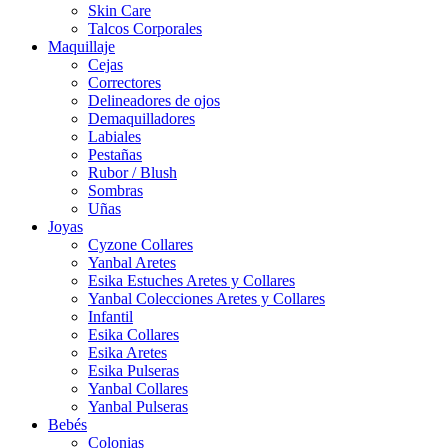
Skin Care
Talcos Corporales
Maquillaje
Cejas
Correctores
Delineadores de ojos
Demaquilladores
Labiales
Pestañas
Rubor / Blush
Sombras
Uñas
Joyas
Cyzone Collares
Yanbal Aretes
Esika Estuches Aretes y Collares
Yanbal Colecciones Aretes y Collares
Infantil
Esika Collares
Esika Aretes
Esika Pulseras
Yanbal Collares
Yanbal Pulseras
Bebés
Colonias