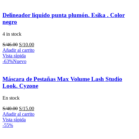
S/40.00.
S/20.00.
Delineador liquido punta plumón. Esika . Color
negro
4 in stock
El
El
S/
46.00
S/
10.00
precio
precio
Añadir al carrito
original
actual
Vista rápida
era:
es:
-63%
Nuevo
S/46.00.
S/10.00.
Máscara de Pestañas Max Volume Lash Studio
Look. Cyzone
En stock
El
El
S/
40.00
S/
15.00
precio
precio
Añadir al carrito
original
actual
Vista rápida
era:
es:
-55%
S/40.00.
S/15.00.