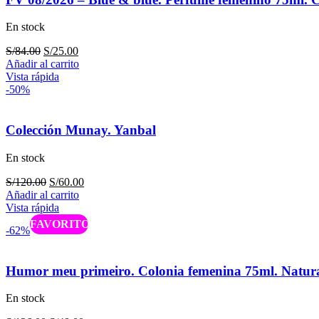
En stock
El
El
S/
84.00
S/
25.00
precio
precio
Añadir al carrito
original
actual
Vista rápida
era:
es:
-50%
S/84.00.
S/25.00.
Colección Munay. Yanbal
En stock
El
El
S/
120.00
S/
60.00
precio
precio
Añadir al carrito
original
actual
Vista rápida
era:
es:
Caliente
-62%
S/120.00.
S/60.00.
Humor meu primeiro. Colonia femenina 75ml. Natur
En stock