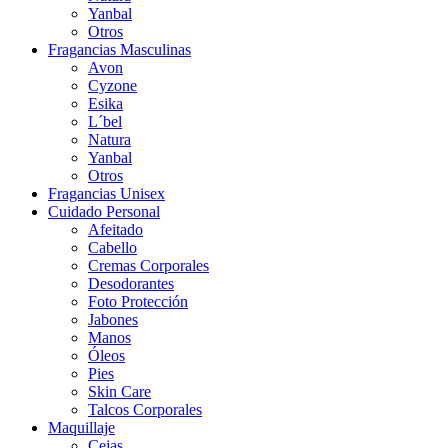
Yanbal
Otros
Fragancias Masculinas
Avon
Cyzone
Esika
L´bel
Natura
Yanbal
Otros
Fragancias Unisex
Cuidado Personal
Afeitado
Cabello
Cremas Corporales
Desodorantes
Foto Protección
Jabones
Manos
Óleos
Pies
Skin Care
Talcos Corporales
Maquillaje
Cejas