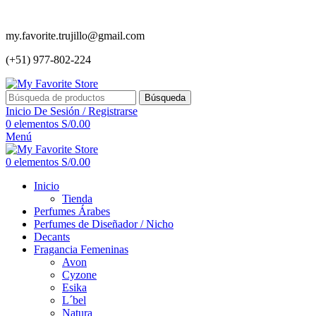
my.favorite.trujillo@gmail.com
(+51) 977-802-224
Búsqueda
Inicio De Sesión / Registrarse
0
elementos
S/
0.00
Menú
0
elementos
S/
0.00
Inicio
Tienda
Perfumes Árabes
Perfumes de Diseñador / Nicho
Decants
Fragancia Femeninas
Avon
Cyzone
Esika
L´bel
Natura