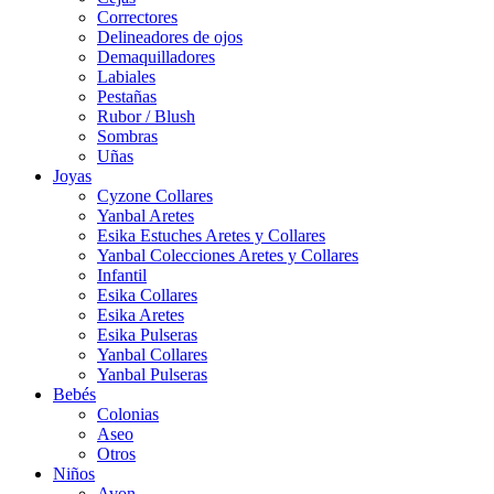
Correctores
Delineadores de ojos
Demaquilladores
Labiales
Pestañas
Rubor / Blush
Sombras
Uñas
Joyas
Cyzone Collares
Yanbal Aretes
Esika Estuches Aretes y Collares
Yanbal Colecciones Aretes y Collares
Infantil
Esika Collares
Esika Aretes
Esika Pulseras
Yanbal Collares
Yanbal Pulseras
Bebés
Colonias
Aseo
Otros
Niños
Avon