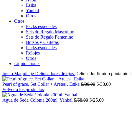
Esika
Yanbal
Otros
Otros
Packs especiales
Sets de Regalo Masculino
Sets de Regalo Femenino
Bolsos y Carteras
Packs especiales
Relojes
Otros
Liquidaciones
Inicio
Maquillaje
Delineadores de ojos
Delineador liquido punta pinc
El
El
Pearl of grace. Set Collar + Aretes . Esika
S/
80.00
S/
38.00
precio
precio
Volver a los productos
original
actual
El
era:
El
es:
Agua de Seda Colonia 200ml. Yanbal
S/
68.00
S/
25.00
precio
S/80.00.
precio
S/38.00.
Caliente
-78%
original
actual
era:
es:
S/68.00.
S/25.00.