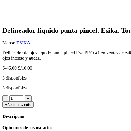
Haga Click para agrandar
Delineador liquido punta pincel. Esika. To
Marca:
ESIKA
Delineador de ojos líquido punta pincel Eye PRO #1 en ventas de ésik
ojos intenso y audaz.
El
El
S/
46.00
S/
10.00
precio
precio
3 disponibles
original
actual
era:
es:
3 disponibles
S/46.00.
S/10.00.
Delineador
liquido
Añadir al carrito
punta
pincel.
Descripción
Esika.
Tono
Opiniones de los usuarios
negro