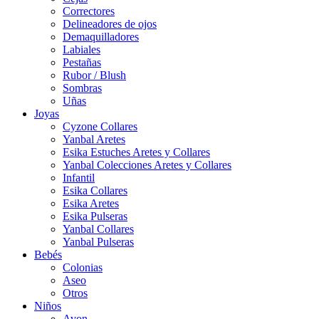
Correctores
Delineadores de ojos
Demaquilladores
Labiales
Pestañas
Rubor / Blush
Sombras
Uñas
Joyas
Cyzone Collares
Yanbal Aretes
Esika Estuches Aretes y Collares
Yanbal Colecciones Aretes y Collares
Infantil
Esika Collares
Esika Aretes
Esika Pulseras
Yanbal Collares
Yanbal Pulseras
Bebés
Colonias
Aseo
Otros
Niños
Avon