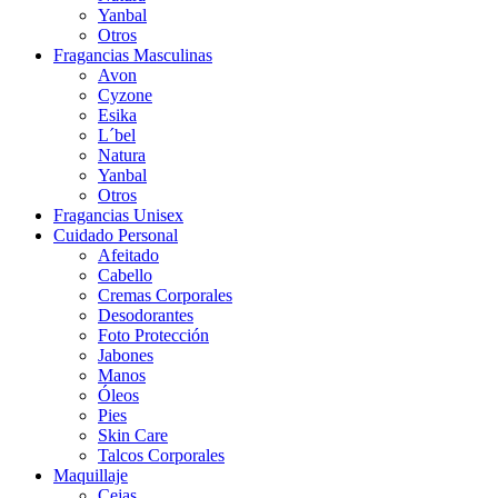
Yanbal
Otros
Fragancias Masculinas
Avon
Cyzone
Esika
L´bel
Natura
Yanbal
Otros
Fragancias Unisex
Cuidado Personal
Afeitado
Cabello
Cremas Corporales
Desodorantes
Foto Protección
Jabones
Manos
Óleos
Pies
Skin Care
Talcos Corporales
Maquillaje
Cejas