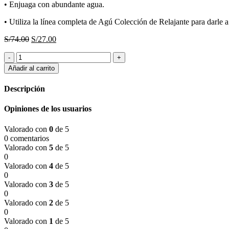
• Enjuaga con abundante agua.
• Utiliza la línea completa de Agú Colección de Relajante para darle a
El
El
S/
74.00
S/
27.00
precio
precio
Shampoo
original
actual
Relajante
era:
es:
Añadir al carrito
Agú
S/74.00.
S/27.00.
Lavanda
Descripción
y
Jazmín
Opiniones de los usuarios
1litro.
Esika
Valorado con
0
de 5
cantidad
0 comentarios
Valorado con
5
de 5
0
Valorado con
4
de 5
0
Valorado con
3
de 5
0
Valorado con
2
de 5
0
Valorado con
1
de 5