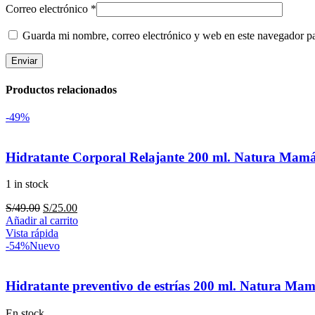
Correo electrónico
*
Guarda mi nombre, correo electrónico y web en este navegador p
Productos relacionados
-49%
Hidratante Corporal Relajante 200 ml. Natura Mam
1 in stock
El
El
S/
49.00
S/
25.00
precio
precio
Añadir al carrito
original
actual
Vista rápida
era:
es:
-54%
Nuevo
S/49.00.
S/25.00.
Hidratante preventivo de estrías 200 ml. Natura Ma
En stock