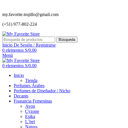
my.favorite.trujillo@gmail.com
(+51) 977-802-224
Búsqueda
Inicio De Sesión / Registrarse
0
elementos
S/
0.00
Menú
0
elementos
S/
0.00
Inicio
Tienda
Perfumes Árabes
Perfumes de Diseñador / Nicho
Decants
Fragancia Femeninas
Avon
Cyzone
Esika
L´bel
Natura