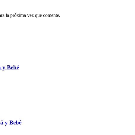
ara la próxima vez que comente.
á y Bebé
má y Bebé