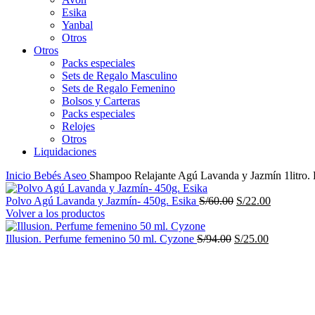
Esika
Yanbal
Otros
Otros
Packs especiales
Sets de Regalo Masculino
Sets de Regalo Femenino
Bolsos y Carteras
Packs especiales
Relojes
Otros
Liquidaciones
Inicio
Bebés
Aseo
Shampoo Relajante Agú Lavanda y Jazmín 1litro. 
El
El
Polvo Agú Lavanda y Jazmín- 450g. Esika
S/
60.00
S/
22.00
precio
precio
Volver a los productos
original
actual
El
era:
El
es:
Illusion​. Perfume femenino 50 ml. Cyzone
S/
94.00
S/
25.00
precio
S/60.00.
precio
S/22.00.
-64%
original
actual
era:
es:
S/94.00.
S/25.00.