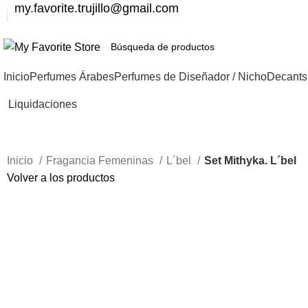
my.favorite.trujillo@gmail.com
Inicio
Perfumes Árabes
Perfumes de Diseñador / Nicho
Decants
Liquidaciones
Inicio
Fragancia Femeninas
L´bel
Set Mithyka. L´bel
Volver a los productos
-64%
Haga Click para agrandar