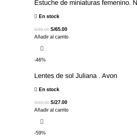
Estuche de miniaturas femenino. 
En stock
S/
65.00
S/
99.00
Añadir al carrito
-46%
Lentes de sol Juliana . Avon
En stock
S/
27.00
S/
50.00
Añadir al carrito
-59%