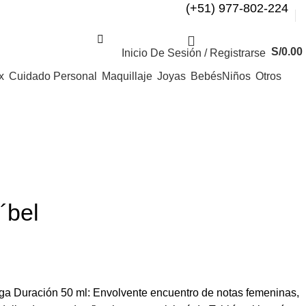
(+51) 977-802-224
S/
0.00
Inicio De Sesión / Registrarse
x
Cuidado Personal
Maquillaje
Joyas
Bebés
Niños
Otros
´bel
ga Duración 50 ml: Envolvente encuentro de notas femeninas,