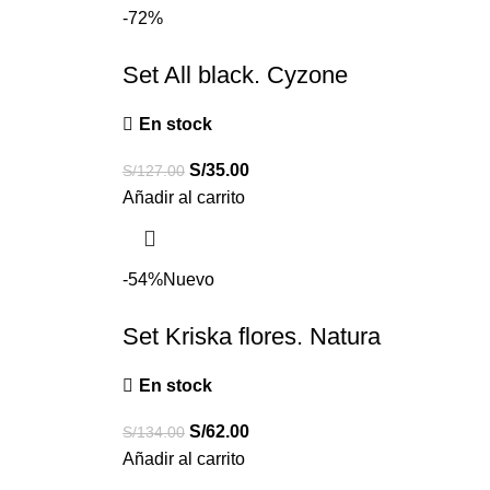
-72%
Set All black. Cyzone
En stock
S/
35.00
S/
127.00
Añadir al carrito
-54%
Nuevo
Set Kriska flores. Natura
En stock
S/
62.00
S/
134.00
Añadir al carrito