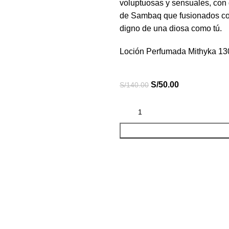
voluptuosas y sensuales, con d
de Sambaq que fusionados con 
digno de una diosa como tú.
Loción Perfumada Mithyka 130
S/
50.00
S/
140.00