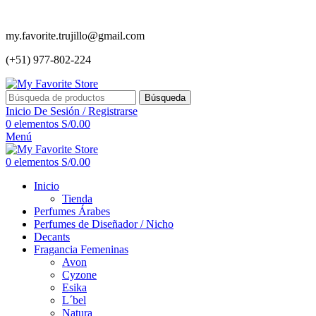
my.favorite.trujillo@gmail.com
(+51) 977-802-224
Búsqueda
Inicio De Sesión / Registrarse
0
elementos
S/
0.00
Menú
0
elementos
S/
0.00
Inicio
Tienda
Perfumes Árabes
Perfumes de Diseñador / Nicho
Decants
Fragancia Femeninas
Avon
Cyzone
Esika
L´bel
Natura