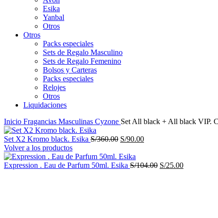
Esika
Yanbal
Otros
Otros
Packs especiales
Sets de Regalo Masculino
Sets de Regalo Femenino
Bolsos y Carteras
Packs especiales
Relojes
Otros
Liquidaciones
Inicio
Fragancias Masculinas
Cyzone
Set All black + All black VIP.
El
El
Set X2 Kromo black. Esika
S/
360.00
S/
90.00
precio
precio
Volver a los productos
original
actual
era:
es:
El
El
Expression . Eau de Parfum 50ml. Esika
S/
104.00
S/
25.00
S/360.00.
S/90.00.
precio
precio
-74%
original
actual
era:
es:
S/104.00.
S/25.00.
Haga Click para agrandar