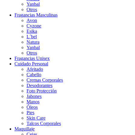
Yanbal
Otros
Fragancias Masculinas
Avon
Cyzone
Esika
L´bel
Natura
Yanbal
Otros
Fragancias Unisex
Cuidado Personal
Afeitado
Cabello
Cremas Corporales
Desodorantes
Foto Protección
Jabones
Manos
Óleos
Pies
Skin Care
Talcos Corporales
Maquillaje
Cejas