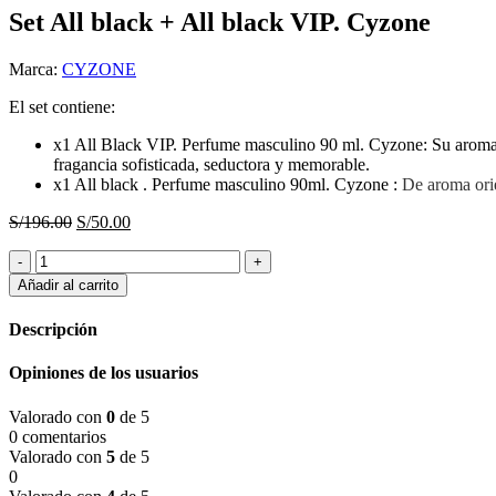
Set All black + All black VIP. Cyzone
Marca:
CYZONE
El set contiene:
x1 All Black VIP​. Perfume masculino 90 ml. Cyzone: Su aroma o
fragancia sofisticada, seductora y memorable.
x1 All black . Perfume masculino 90ml. Cyzone :
De aroma orie
El
El
S/
196.00
S/
50.00
precio
precio
Set
original
actual
All
era:
es:
Añadir al carrito
black
S/196.00.
S/50.00.
+
Descripción
All
black
Opiniones de los usuarios
VIP.
Cyzone
Valorado con
0
de 5
cantidad
0 comentarios
Valorado con
5
de 5
0