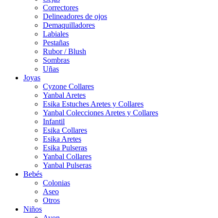
Correctores
Delineadores de ojos
Demaquilladores
Labiales
Pestañas
Rubor / Blush
Sombras
Uñas
Joyas
Cyzone Collares
Yanbal Aretes
Esika Estuches Aretes y Collares
Yanbal Colecciones Aretes y Collares
Infantil
Esika Collares
Esika Aretes
Esika Pulseras
Yanbal Collares
Yanbal Pulseras
Bebés
Colonias
Aseo
Otros
Niños
Avon