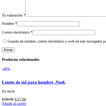
Tu valoración
*
Nombre
*
Correo electrónico
*
Guarda mi nombre, correo electrónico y web en este navegador p
Productos relacionados
-46%
Lentes de sol para hombre .Noel.
En stock
El
El
S/
50.00
S/
27.00
precio
precio
Añadir al carrito