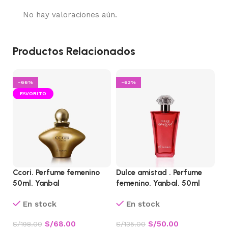
No hay valoraciones aún.
Productos Relacionados
-66%
-63%
CALIENTE
Ccori. Perfume femenino
Dulce amistad . Perfume
Ek
50ml. Yanbal
femenino. Yanbal. 50ml
Fr
Na
En stock
En stock
S/
68.00
S/
50.00
S/
198.00
S/
135.00
S/