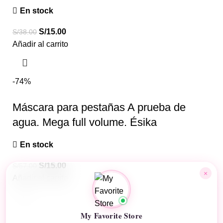
En stock
S/
15.00
S/
38.00
Añadir al carrito
-74%
Máscara para pestañas A prueba de
agua. Mega full volume. Ésika
En stock
S/
15.00
S/
57.00
×
Añadir al carrito
My Favorite Store