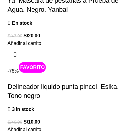
Ya! Máscara de pestañas a Prueba de
Agua. Negro. Yanbal
En stock
S/
20.00
S/
43.00
Añadir al carrito
Caliente
-78%
Delineador liquido punta pincel. Esika.
Tono negro
3 in stock
S/
10.00
S/
46.00
Añadir al carrito