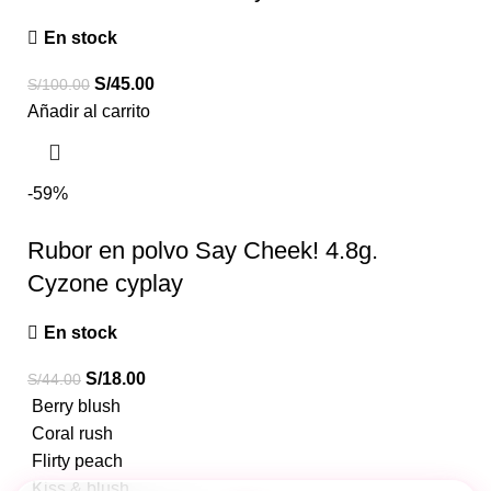
En stock
S/
45.00
S/
100.00
Añadir al carrito
-59%
Rubor en polvo Say Cheek! 4.8g.
Cyzone cyplay
En stock
S/
18.00
S/
44.00
Berry blush
Coral rush
Flirty peach
Kiss & blush