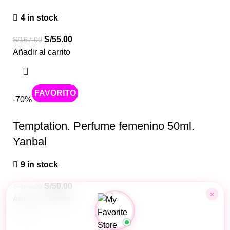
4 in stock
S/
55.00
S/
167.00
Añadir al carrito
Caliente
-70%
Temptation. Perfume femenino 50ml.
Yanbal
9 in stock
S/
50.00
S/
165.00
×
Añadir al carrito