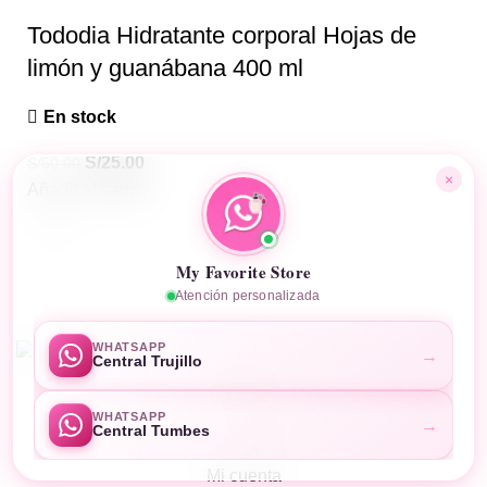
Tododia Hidratante corporal Hojas de
limón y guanábana 400 ml
En stock
S/
25.00
S/
50.00
×
Añadir al carrito
My Favorite Store
Atención personalizada
MyFavoriteStore
Desarrollado por
Business Code
WHATSAPP
→
Central Trujillo
Tienda
WHATSAPP
→
Central Tumbes
Carro
Mi cuenta