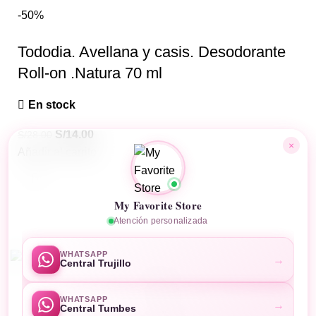
-50%
Tododia. Avellana y casis. Desodorante
Roll-on .Natura 70 ml
En stock
S/
14.00
S/
28.00
×
Añadir al carrito
My Favorite Store
Atención personalizada
MyFavoriteStore
Desarrollado por
Business Code
WHATSAPP
→
Central Trujillo
Tienda
WHATSAPP
→
Central Tumbes
Carro