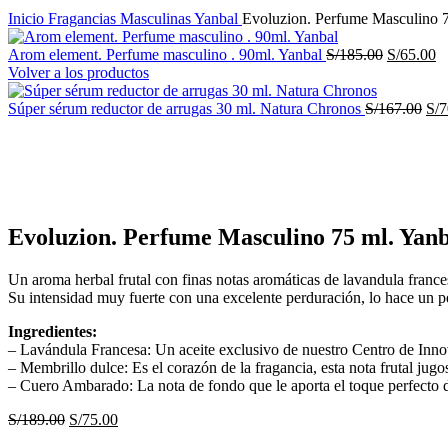
Inicio
Fragancias Masculinas
Yanbal
Evoluzion. Perfume Masculino 7
El
E
Arom element. Perfume masculino . 90ml. Yanbal
S/
185.00
S/
65.00
precio
pr
Volver a los productos
original
ac
era:
El
es
Súper sérum reductor de arrugas 30 ml. Natura Chronos
S/
167.00
S/
7
S/185.00.
pre
S
-60%
ori
era:
S/1
Haga Click para agrandar
Evoluzion. Perfume Masculino 75 ml. Yanb
Un aroma herbal frutal con finas notas aromáticas de lavandula france
Su intensidad muy fuerte con una excelente perduración, lo hace un p
Ingredientes:
– Lavándula Francesa: Un aceite exclusivo de nuestro Centro de Innova
– Membrillo dulce: Es el corazón de la fragancia, esta nota frutal ju
– Cuero Ambarado: La nota de fondo que le aporta el toque perfecto d
El
El
S/
189.00
S/
75.00
precio
precio