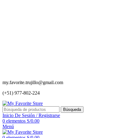
my.favorite.trujillo@gmail.com
(+51) 977-802-224
Búsqueda
Inicio De Sesión / Registrarse
0
elementos
S/
0.00
Menú
0
elementos
S/
0.00