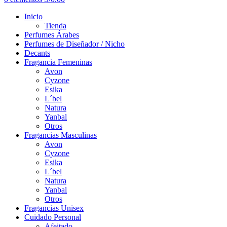
Inicio
Tienda
Perfumes Árabes
Perfumes de Diseñador / Nicho
Decants
Fragancia Femeninas
Avon
Cyzone
Esika
L´bel
Natura
Yanbal
Otros
Fragancias Masculinas
Avon
Cyzone
Esika
L´bel
Natura
Yanbal
Otros
Fragancias Unisex
Cuidado Personal
Afeitado