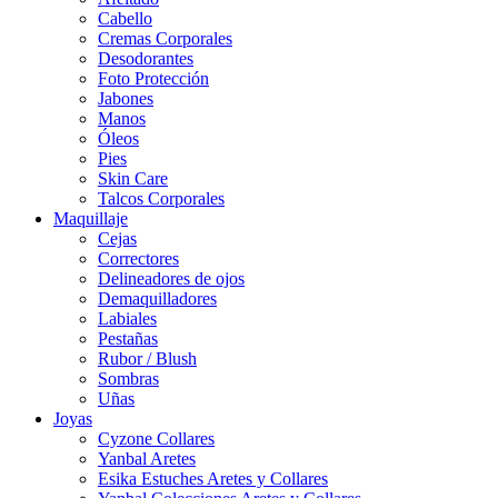
Cabello
Cremas Corporales
Desodorantes
Foto Protección
Jabones
Manos
Óleos
Pies
Skin Care
Talcos Corporales
Maquillaje
Cejas
Correctores
Delineadores de ojos
Demaquilladores
Labiales
Pestañas
Rubor / Blush
Sombras
Uñas
Joyas
Cyzone Collares
Yanbal Aretes
Esika Estuches Aretes y Collares