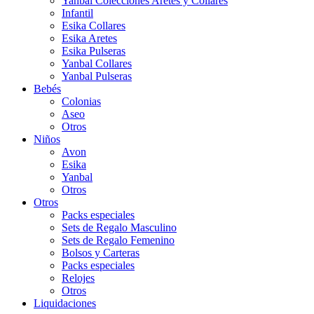
Yanbal Colecciones Aretes y Collares
Infantil
Esika Collares
Esika Aretes
Esika Pulseras
Yanbal Collares
Yanbal Pulseras
Bebés
Colonias
Aseo
Otros
Niños
Avon
Esika
Yanbal
Otros
Otros
Packs especiales
Sets de Regalo Masculino
Sets de Regalo Femenino
Bolsos y Carteras
Packs especiales
Relojes
Otros
Liquidaciones