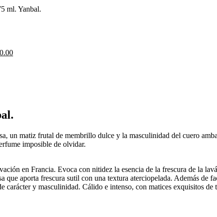
5 ml. Yanbal.
l
ecio
tual
:
El
0.00
cio
/65.00.
precio
ginal
actual
es:
67.00.
S/70.00.
al.
sa, un matiz frutal de membrillo dulce y la masculinidad del cuero amb
erfume imposible de olvidar.
ción en Francia. Evoca con nitidez la esencia de la frescura de la lavá
gosa que aporta frescura sutil con una textura aterciopelada. Además de
e carácter y masculinidad. Cálido e intenso, con matices exquisitos de