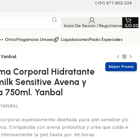
(+51) 977-802-224
Inicio De Sesión / Registrarse
S/
0.00
Otros
Fragancias Unisex
Liquidaciones
Packs Especiales
 Yanbal
ma Corporal Hidratante
milk Sensitive Avena y
a 750ml. Yanbal
:
YANBAL
corporal especialmente diseñada para piel sensible y/o
ca. Enriquecida con avena prebiotica y urea que cuida e
a intensamente la piel hasta por 48 horas