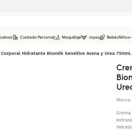
culinas
Cuidado Personal
Maquillaje
Joyas
Bebés
Niños
Corporal Hidratante Biomilk Sensitive Avena y Urea 750ml.
Cre
Bio
Ure
Marca
Crema 
extrase
hidrat