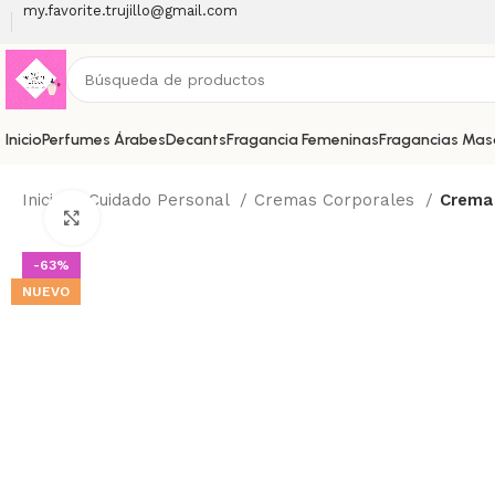
my.favorite.trujillo@gmail.com
Inicio
Perfumes Árabes
Decants
Fragancia Femeninas
Fragancias Mas
Inicio
Cuidado Personal
Cremas Corporales
Crema 
Haga Click para agrandar
-63%
NUEVO