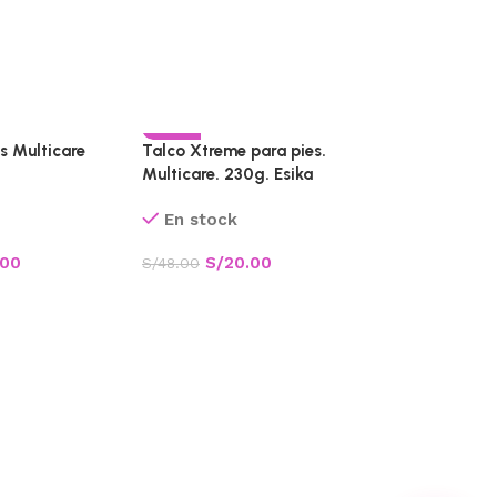
-58%
-50%
s Multicare
Talco Xtreme para pies.
Multicare. 230g. Esika
CALIENTE
En stock
.00
S/
20.00
S/
48.00
Tododia Hidr
Hojas de li
400 ml
En stock
S/
2
S/
50.00