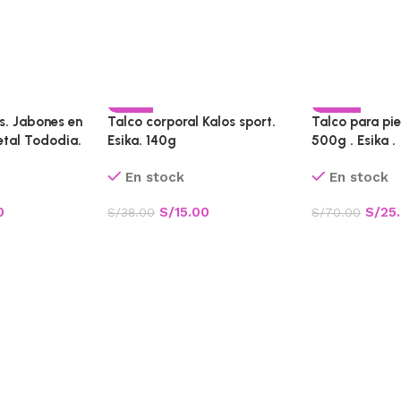
-61%
-64%
s. Jabones en
Talco corporal Kalos sport.
Talco para pie
etal Tododia.
Esika. 140g
500g . Esika .
CALIENTE
En stock
En stock
0
S/
15.00
S/
25
S/
38.00
S/
70.00