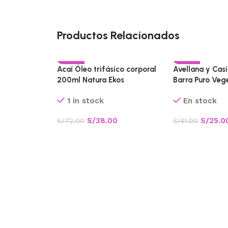
Productos Relacionados
-47%
-39%
Acaí Óleo trifásico corporal
Avellana y Casi
200ml Natura Ekos
Barra Puro Veg
CALIENTE
Natura 90 g X5
1 in stock
En stock
S/
38.00
S/
25.0
S/
72.00
S/
41.00