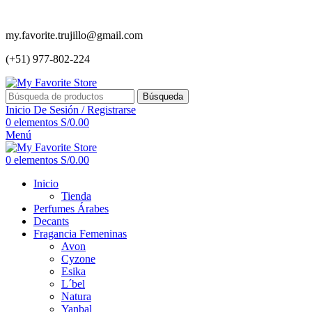
my.favorite.trujillo@gmail.com
(+51) 977-802-224
Búsqueda
Inicio De Sesión / Registrarse
0
elementos
S/
0.00
Menú
0
elementos
S/
0.00
Inicio
Tienda
Perfumes Árabes
Decants
Fragancia Femeninas
Avon
Cyzone
Esika
L´bel
Natura
Yanbal