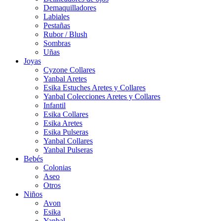
Demaquilladores
Labiales
Pestañas
Rubor / Blush
Sombras
Uñas
Joyas
Cyzone Collares
Yanbal Aretes
Esika Estuches Aretes y Collares
Yanbal Colecciones Aretes y Collares
Infantil
Esika Collares
Esika Aretes
Esika Pulseras
Yanbal Collares
Yanbal Pulseras
Bebés
Colonias
Aseo
Otros
Niños
Avon
Esika
Yanbal