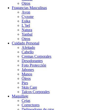
Otros
Fragancias Masculinas
Avon
Cyzone
Esika
L´bel
Natura
Yanbal
Otros
Cuidado Personal
Afeitado
Cabello
Cremas Corporales
Desodorantes
Foto Protección
Jabones
Manos
Óleos
Pies
Skin Care
Talcos Corporales
Maquillaje
Cejas
Correctores
Delineadores de ojos