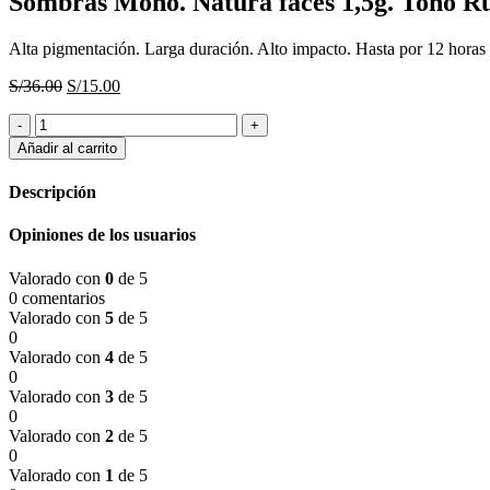
Sombras Mono. Natura faces 1,5g. Tono Ru
Alta pigmentación. Larga duración. Alto impacto. Hasta por 12 horas
El
El
S/
36.00
S/
15.00
precio
precio
Sombras
original
actual
Mono.
era:
es:
Añadir al carrito
Natura
S/36.00.
S/15.00.
faces
Descripción
1,5g.
Tono
Opiniones de los usuarios
Rubí
shine
Valorado con
0
de 5
metalizado.
0 comentarios
cantidad
Valorado con
5
de 5
0
Valorado con
4
de 5
0
Valorado con
3
de 5
0
Valorado con
2
de 5
0
Valorado con
1
de 5