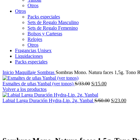
Otros
Otros
Packs especiales
Sets de Regalo Masculino
Sets de Regalo Femenino
Bolsos y Carteras
Relojes
Otros
Fragancias Unisex
Liquidaciones
Packs especiales
Inicio
Maquillaje
Sombras
Sombras Mono. Natura faces 1,5g. Tono Ru
El
El
Esmaltes de uñas Yanbal (ver tonos)
S/
33.00
S/
15.00
precio
precio
Volver a los productos
original
actual
era:
es:
El
El
Labial Larga Duración Hydra-Lip. 2g. Yanbal
S/
60.00
S/
23.00
S/33.00.
S/15.00.
precio
precio
-58%
original
actual
era:
es:
S/60.00.
S/23.0
Haga Click para agrandar