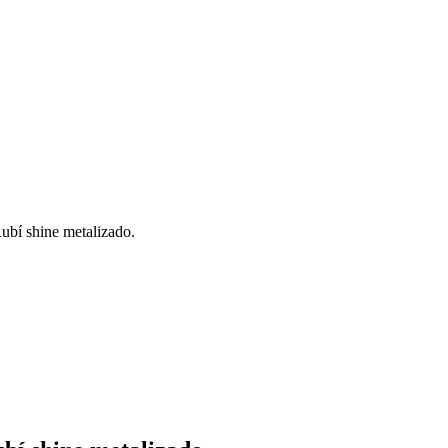
bí shine metalizado.
0.