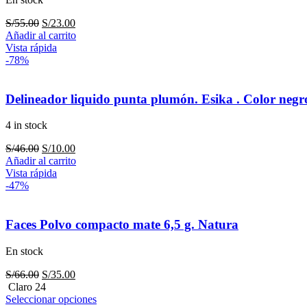
El
El
S/
55.00
S/
23.00
precio
precio
Añadir al carrito
original
actual
Vista rápida
era:
es:
-78%
S/55.00.
S/23.00.
Delineador liquido punta plumón. Esika . Color negr
4 in stock
El
El
S/
46.00
S/
10.00
precio
precio
Añadir al carrito
original
actual
Vista rápida
era:
es:
-47%
S/46.00.
S/10.00.
Faces Polvo compacto mate 6,5 g. Natura
En stock
El
El
S/
66.00
S/
35.00
precio
precio
Claro 24
original
actual
Seleccionar opciones