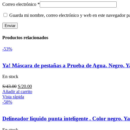
Correo electrónico
*
Guarda mi nombre, correo electrónico y web en este navegador p
Productos relacionados
-53%
Ya! Máscara de pestañas a Prueba de Agua. Negro. Y
En stock
El
El
S/
43.00
S/
20.00
precio
precio
Añadir al carrito
original
actual
Vista rápida
era:
es:
-58%
S/43.00.
S/20.00.
Delineador liquido punta inteligente . Color negro. Y
En stock