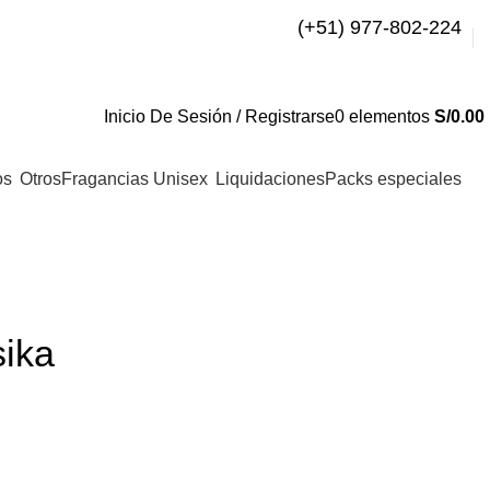
(+51) 977-802-224
Inicio De Sesión / Registrarse
0
elementos
S/
0.00
os
Otros
Fragancias Unisex
Liquidaciones
Packs especiales
sika