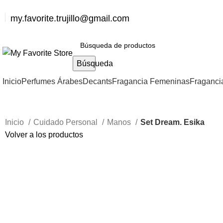
my.favorite.trujillo@gmail.com
Búsqueda
Inicio
Perfumes Árabes
Decants
Fragancia Femeninas
Fraganci
Inicio
Cuidado Personal
Manos
Set Dream. Esika
Volver a los productos
-72%
Haga Click para agrandar