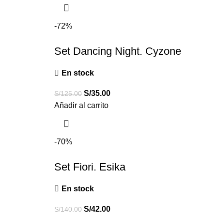
-72%
Set Dancing Night. Cyzone
En stock
S/
35.00
S/
125.00
Añadir al carrito
-70%
Set Fiori. Esika
En stock
S/
42.00
S/
140.00