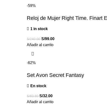
-59%
Reloj de Mujer Right Time. Finart 
1 in stock
S/
99.00
S/
240.00
Añadir al carrito
-62%
Set Avon Secret Fantasy
En stock
S/
32.00
S/
83.80
Añadir al carrito