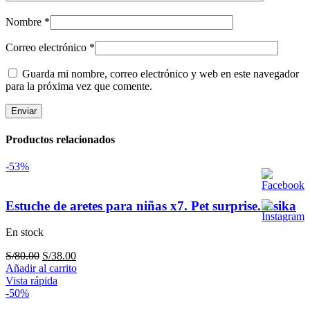
Nombre
*
Correo electrónico
*
Guarda mi nombre, correo electrónico y web en este navegador
para la próxima vez que comente.
Productos relacionados
-53%
Estuche de aretes para niñas x7. Pet surprise. Esika
En stock
El
El
S/
80.00
S/
38.00
precio
precio
Añadir al carrito
original
actual
Vista rápida
era:
es:
-50%
S/80.00.
S/38.00.