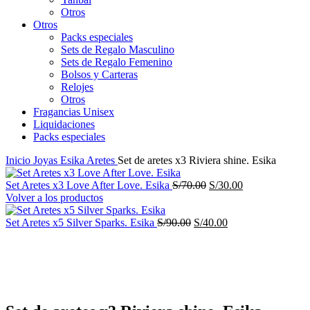
Otros
Otros
Packs especiales
Sets de Regalo Masculino
Sets de Regalo Femenino
Bolsos y Carteras
Relojes
Otros
Fragancias Unisex
Liquidaciones
Packs especiales
Inicio
Joyas
Esika Aretes
Set de aretes x3 Riviera shine. Esika
El
El
Set Aretes x3 Love After Love. Esika
S/
70.00
S/
30.00
precio
precio
Volver a los productos
original
actual
El
era:
El
es:
Set Aretes x5 Silver Sparks. Esika
S/
90.00
S/
40.00
precio
S/70.00.
precio
S/30.00.
-50%
original
actual
era:
es:
S/90.00.
S/40.00.
Haga Click para agrandar