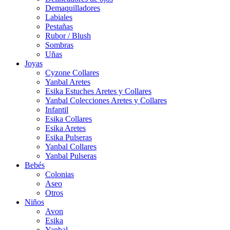
Demaquilladores
Labiales
Pestañas
Rubor / Blush
Sombras
Uñas
Joyas
Cyzone Collares
Yanbal Aretes
Esika Estuches Aretes y Collares
Yanbal Colecciones Aretes y Collares
Infantil
Esika Collares
Esika Aretes
Esika Pulseras
Yanbal Collares
Yanbal Pulseras
Bebés
Colonias
Aseo
Otros
Niños
Avon
Esika
Yanbal