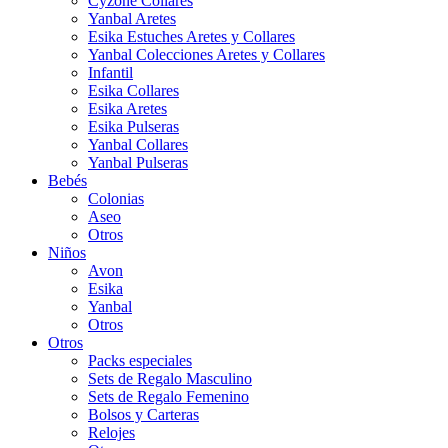
Cyzone Collares
Yanbal Aretes
Esika Estuches Aretes y Collares
Yanbal Colecciones Aretes y Collares
Infantil
Esika Collares
Esika Aretes
Esika Pulseras
Yanbal Collares
Yanbal Pulseras
Bebés
Colonias
Aseo
Otros
Niños
Avon
Esika
Yanbal
Otros
Otros
Packs especiales
Sets de Regalo Masculino
Sets de Regalo Femenino
Bolsos y Carteras
Relojes