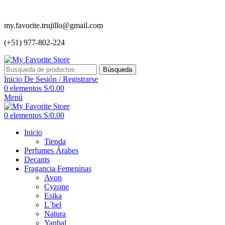
my.favorite.trujillo@gmail.com
(+51) 977-802-224
Búsqueda
Inicio De Sesión / Registrarse
0
elementos
S/
0.00
Menú
0
elementos
S/
0.00
Inicio
Tienda
Perfumes Árabes
Decants
Fragancia Femeninas
Avon
Cyzone
Esika
L´bel
Natura
Yanbal