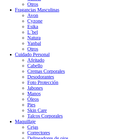
Otros
Fragancias Masculinas
Avon
Cyzone
Esika
L´bel
Natura
Yanbal
Otros
Cuidado Personal
Afeitado
Cabello
Cremas Corporales
Desodorantes
Foto Protección
Jabones
Manos
Óleos
Pies
Skin Care
Talcos Corporales
Maquillaje
Cejas
Correctores
Delineadores de ojos