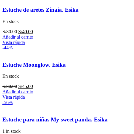
Estuche de aretes Zinaia. Esika
En stock
El
El
S/
80.00
S/
40.00
precio
precio
Añadir al carrito
original
actual
Vista rápida
era:
es:
-44%
S/80.00.
S/40.00.
Estuche Moonglow. Esika
En stock
El
El
S/
80.00
S/
45.00
precio
precio
Añadir al carrito
original
actual
Vista rápida
era:
es:
-56%
S/80.00.
S/45.00.
Estuche para niñas My sweet panda. Esika
1 in stock