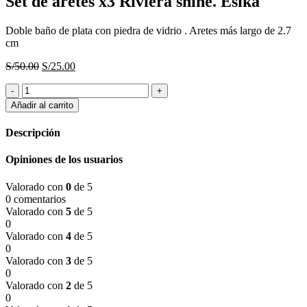
Set de aretes x3 Riviera shine. Esika
Doble baño de plata con piedra de vidrio . Aretes más largo de 2.7
cm
El
El
S/
50.00
S/
25.00
precio
precio
Set
original
actual
de
era:
es:
Añadir al carrito
aretes
S/50.00.
S/25.00.
x3
Descripción
Riviera
shine.
Opiniones de los usuarios
Esika
cantidad
Valorado con
0
de 5
0 comentarios
Valorado con
5
de 5
0
Valorado con
4
de 5
0
Valorado con
3
de 5
0
Valorado con
2
de 5
0