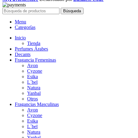
S/50.00.
S/18.00.
Búsqueda
Menu
Categorías
Inicio
Tienda
Perfumes Árabes
Decants
Fragancia Femeninas
Avon
Cyzone
Esika
L´bel
Natura
Yanbal
Otros
Fragancias Masculinas
Avon
Cyzone
Esika
L´bel
Natura
Yanbal