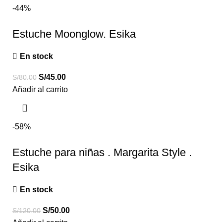
-44%
Estuche Moonglow. Esika
En stock
S/
45.00
S/
80.00
Añadir al carrito
-58%
Estuche para niñas . Margarita Style .
Esika
En stock
S/
50.00
S/
120.00