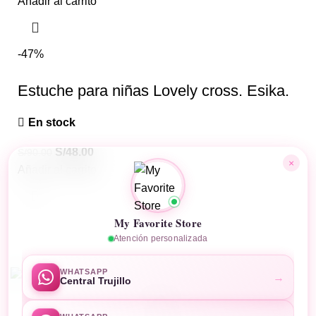
Añadir al carrito
-47%
Estuche para niñas Lovely cross. Esika.
En stock
S/
48.00
S/
90.00
×
Añadir al carrito
My Favorite Store
Atención personalizada
MyFavoriteStore
Desarrollado por
Business Code
WHATSAPP
→
Central Trujillo
Tienda