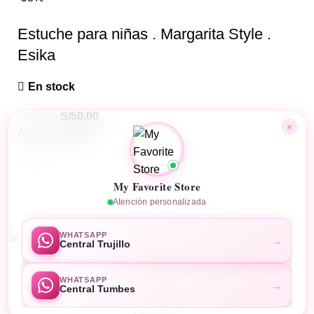
Estuche para niñas . Margarita Style .
Esika
En stock
S/
50.00
S/
120.00
×
Añadir al carrito
My Favorite Store
Atención personalizada
MyFavoriteStore
Desarrollado por
Business Code
WHATSAPP
→
Central Trujillo
Tienda
WHATSAPP
→
Central Tumbes
Carro