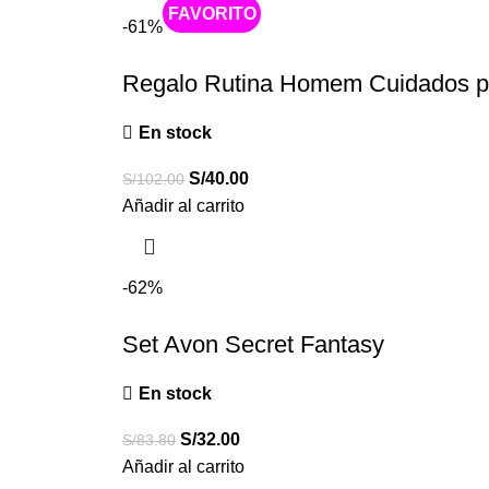
Caliente
-61%
Regalo Rutina Homem Cuidados pa
En stock
S/
40.00
S/
102.00
Añadir al carrito
-62%
Set Avon Secret Fantasy
En stock
S/
32.00
S/
83.80
Añadir al carrito