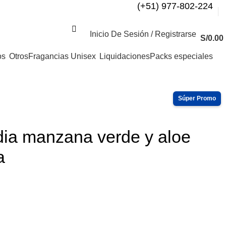
(+51) 977-802-224
Inicio De Sesión / Registrarse
S/
0.00
os
Otros
Fragancias Unisex
Liquidaciones
Packs especiales
ia manzana verde y aloe
a