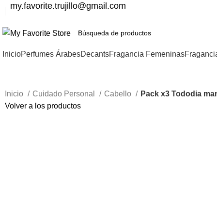
my.favorite.trujillo@gmail.com
Inicio
Perfumes Árabes
Decants
Fragancia Femeninas
Fraganci
Inicio
Cuidado Personal
Cabello
Pack x3 Tododia man
Volver a los productos
-47%
Haga Click para agrandar