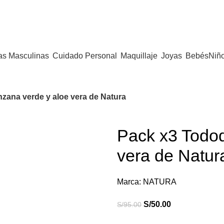
as Masculinas
Cuidado Personal
Maquillaje
Joyas
Bebés
Niñ
zana verde y aloe vera de Natura
Pack x3 Todod
vera de Natur
Marca:
NATURA
S/
50.00
S/
95.00