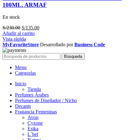
100ML. ARMAF
En stock
El
El
S/
230.00
S/
135.00
precio
precio
Añadir al carrito
original
actual
Vista rápida
era:
es:
MyFavoriteStore
Desarrollado por
Business Code
S/230.00.
S/135.00.
Búsqueda
Menu
Categorías
Inicio
Tienda
Perfumes Árabes
Perfumes de Diseñador / Nicho
Decants
Fragancia Femeninas
Avon
Cyzone
Esika
L´bel
Natura