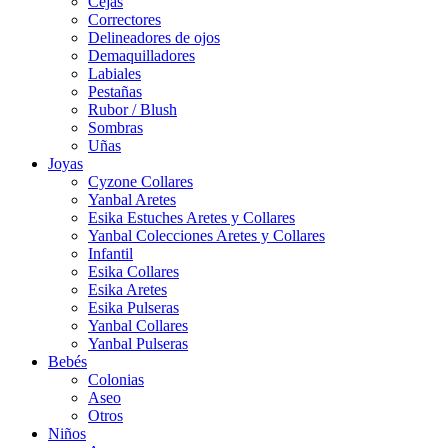
Cejas
Correctores
Delineadores de ojos
Demaquilladores
Labiales
Pestañas
Rubor / Blush
Sombras
Uñas
Joyas
Cyzone Collares
Yanbal Aretes
Esika Estuches Aretes y Collares
Yanbal Colecciones Aretes y Collares
Infantil
Esika Collares
Esika Aretes
Esika Pulseras
Yanbal Collares
Yanbal Pulseras
Bebés
Colonias
Aseo
Otros
Niños