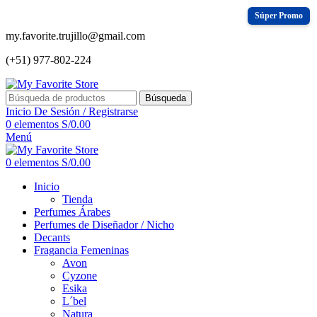
my.favorite.trujillo@gmail.com
(+51) 977-802-224
Búsqueda
Inicio De Sesión / Registrarse
0
elementos
S/
0.00
Menú
0
elementos
S/
0.00
Inicio
Tienda
Perfumes Árabes
Perfumes de Diseñador / Nicho
Decants
Fragancia Femeninas
Avon
Cyzone
Esika
L´bel
Natura