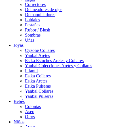
Correctores
Delineadores de ojos
Demaquilladores
Labiales
Pestañas
Rubor / Blush
Sombras
Uñas
Joyas
Cyzone Collares
Yanbal Aretes
Esika Estuches Aretes y Collares
Yanbal Colecciones Aretes y Collares
Infantil
Esika Collares
Esika Aretes
Esika Pulseras
Yanbal Collares
Yanbal Pulseras
Bebés
Colonias
Aseo
Otros
Niños
Avon