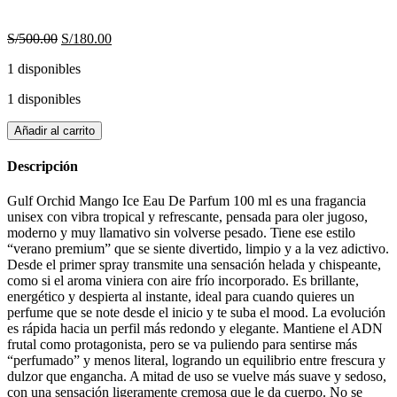
El
El
S/
500.00
S/
180.00
precio
precio
1 disponibles
original
actual
era:
es:
1 disponibles
S/500.00.
S/180.00.
Mango
Añadir al carrito
Ice.
EDP
Descripción
Unisex
100
Gulf Orchid Mango Ice Eau De Parfum 100 ml es una fragancia
ml.
unisex con vibra tropical y refrescante, pensada para oler jugoso,
Gulf
moderno y muy llamativo sin volverse pesado. Tiene ese estilo
Orchid.
“verano premium” que se siente divertido, limpio y a la vez adictivo.
Perfume
Desde el primer spray transmite una sensación helada y chispeante,
Árabe
como si el aroma viniera con aire frío incorporado. Es brillante,
cantidad
energético y despierta al instante, ideal para cuando quieres un
perfume que se note desde el inicio y te suba el mood. La evolución
es rápida hacia un perfil más redondo y elegante. Mantiene el ADN
frutal como protagonista, pero se va puliendo para sentirse más
“perfumado” y menos literal, logrando un equilibrio entre frescura y
dulzor que engancha. A mitad de uso se vuelve más suave y sedoso,
con una sensación ligeramente cremosa que le da cuerpo. No se