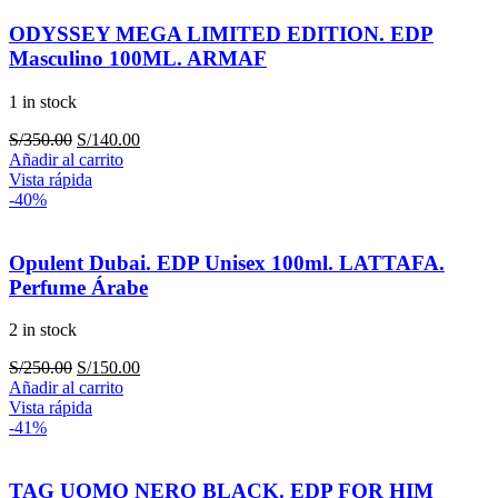
ODYSSEY MEGA LIMITED EDITION. EDP
Masculino 100ML. ARMAF
1 in stock
El
El
S/
350.00
S/
140.00
precio
precio
Añadir al carrito
original
actual
Vista rápida
era:
es:
-40%
S/350.00.
S/140.00.
Opulent Dubai. EDP Unisex 100ml. LATTAFA.
Perfume Árabe
2 in stock
El
El
S/
250.00
S/
150.00
precio
precio
Añadir al carrito
original
actual
Vista rápida
era:
es:
-41%
S/250.00.
S/150.00.
TAG UOMO NERO BLACK. EDP FOR HIM