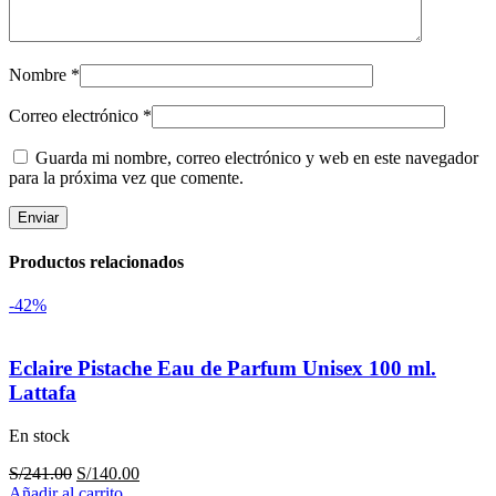
Nombre
*
Correo electrónico
*
Guarda mi nombre, correo electrónico y web en este navegador
para la próxima vez que comente.
Productos relacionados
-42%
Eclaire Pistache Eau de Parfum Unisex 100 ml.
Lattafa
En stock
El
El
S/
241.00
S/
140.00
precio
precio
Añadir al carrito