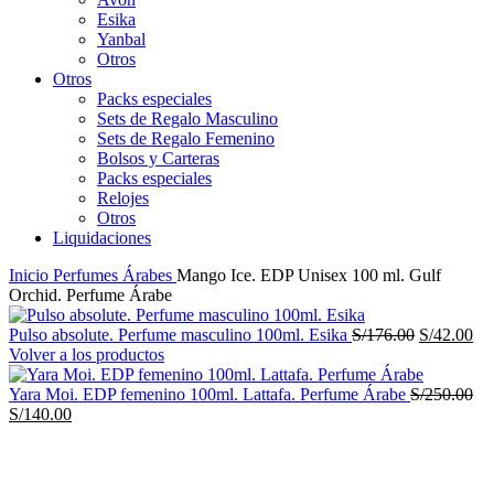
Esika
Yanbal
Otros
Otros
Packs especiales
Sets de Regalo Masculino
Sets de Regalo Femenino
Bolsos y Carteras
Packs especiales
Relojes
Otros
Liquidaciones
Inicio
Perfumes Árabes
Mango Ice. EDP Unisex 100 ml. Gulf
Orchid. Perfume Árabe
El
El
Pulso absolute. Perfume masculino 100ml. Esika
S/
176.00
S/
42.00
precio
pre
Volver a los productos
original
act
era:
es:
El
Yara Moi. EDP femenino 100ml. Lattafa. Perfume Árabe
S/
250.00
El
S/176.00.
S/4
pre
S/
140.00
precio
ori
-64%
actual
era
es:
S/
S/140.00.