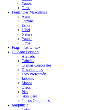
Yanbal
Otros
Fragancias Masculinas
Avon
Cyzone
Esika
L´bel
Natura
Yanbal
Otros
Fragancias Unisex
Cuidado Personal
Afeitado
Cabello
Cremas Corporales
Desodorantes
Foto Protección
Jabones
Manos
Óleos
Pies
Skin Care
Talcos Corporales
Maquillaje
Cejas