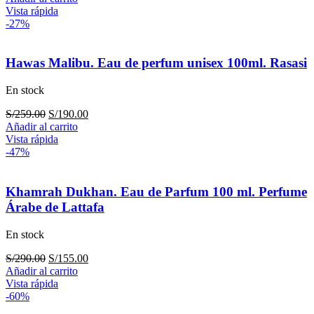
original
actual
Vista rápida
era:
es:
-27%
S/241.00.
S/140.00.
Hawas Malibu. Eau de perfum unisex 100ml. Rasasi
En stock
El
El
S/
259.00
S/
190.00
precio
precio
Añadir al carrito
original
actual
Vista rápida
era:
es:
-47%
S/259.00.
S/190.00.
Khamrah Dukhan. Eau de Parfum 100 ml. Perfume
Árabe de Lattafa
En stock
El
El
S/
290.00
S/
155.00
precio
precio
Añadir al carrito
original
actual
Vista rápida
era:
es:
-60%
S/290.00.
S/155.00.