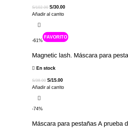
S/
30.00
S/
102.00
Añadir al carrito
Caliente
-61%
Magnetic lash. Máscara para pest
En stock
S/
15.00
S/
38.00
Añadir al carrito
-74%
Máscara para pestañas A prueba d