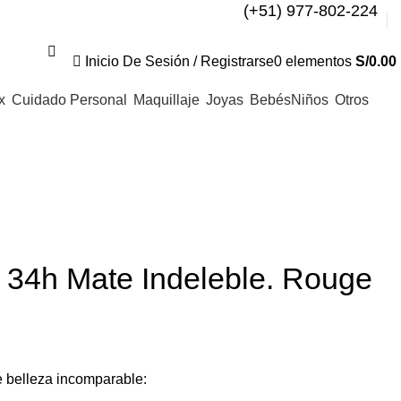
(+51) 977-802-224
Inicio De Sesión / Registrarse
0
elementos
S/
0.00
x
Cuidado Personal
Maquillaje
Joyas
Bebés
Niños
Otros
o 34h Mate Indeleble. Rouge
e belleza incomparable: