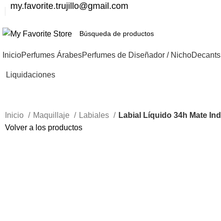
my.favorite.trujillo@gmail.com
Inicio
Perfumes Árabes
Perfumes de Diseñador / Nicho
Decants
Liquidaciones
Inicio
Maquillaje
Labiales
Labial Líquido 34h Mate Ind
Volver a los productos
-67%
Haga Click para agrandar