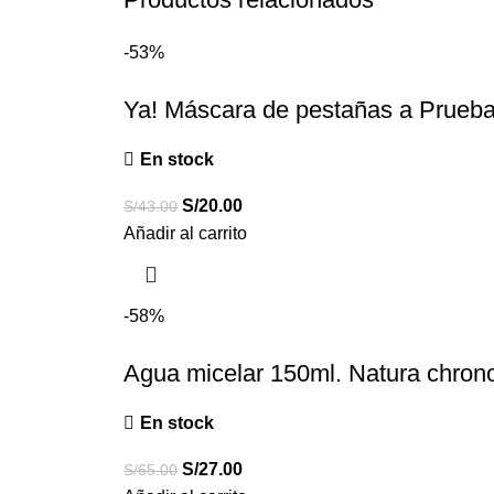
-53%
Ya! Máscara de pestañas a Prueba
En stock
S/
20.00
S/
43.00
Añadir al carrito
-58%
Agua micelar 150ml. Natura chrono
En stock
S/
27.00
S/
65.00