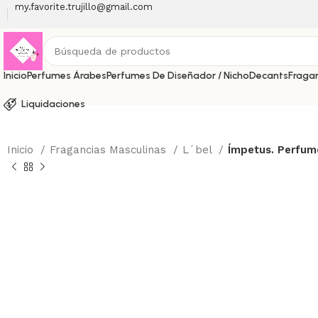
my.favorite.trujillo@gmail.com
Inicio
Perfumes Árabes
Perfumes De Diseñador / Nicho
Decants
Fraga
Liquidaciones
Inicio
Fragancias Masculinas
L´bel
Ímpetus. Perfum
-77%
Haga Click para agrandar