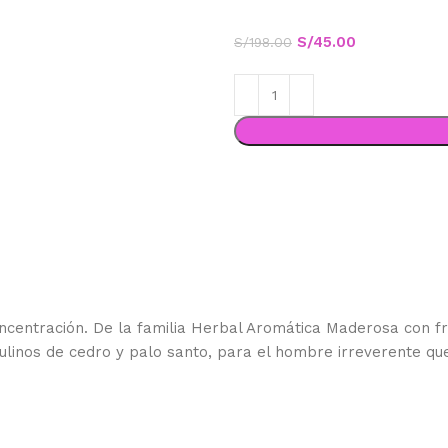
S/
45.00
S/
198.00
entración. De la familia Herbal Aromática Maderosa con fr
linos de cedro y palo santo, para el hombre irreverente que 