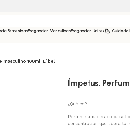
ncia Femeninas
Fragancias Masculinas
Fragancias Unisex
Cuidado 
e masculino 100ml. L´bel
Ímpetus. Perfum
¿Qué es?
Perfume amaderado para hom
concentración que libera tu i