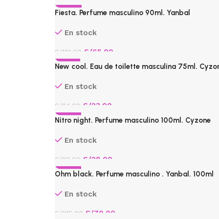
-64%
Fiesta. Perfume masculino 90ml. Yanbal
En stock
S/
65.00
S/
181.00
-73%
New cool. Eau de toilette masculina 75ml. Cyzo
En stock
S/
23.00
S/
84.00
-68%
Nitro night. Perfume masculino 100ml. Cyzone
En stock
S/
28.00
S/
88.00
-67%
Ohm black. Perfume masculino . Yanbal. 100ml
CALIENTE
En stock
S/
70.00
S/
215.00