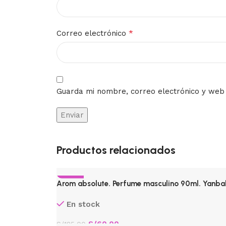
*
Correo electrónico
Guarda mi nombre, correo electrónico y web
Productos relacionados
-68%
Arom absolute. Perfume masculino 90ml. Yanba
CALIENTE
En stock
S/
60.00
S/
185.00