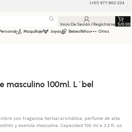
(+51) 977-802-224
Inicio De Sesión / Registrarse
S/
0.00
Personal
Maquillaje
Joyas
Bebés
Niños
Otros
e masculino 100ml. L´bel
bre con fragancia herbal aromática, perfume de alta
nstinto y esencia masculina. Capacidad 100 ml e 3.3 fl. oz.