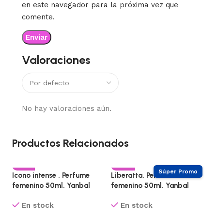
en este navegador para la próxima vez que
comente.
Valoraciones
No hay valoraciones aún.
Productos Relacionados
-61%
-64%
Icono intense . Perfume
Liberatta. Perfume
CALIENTE
femenino 50ml. Yanbal
femenino 50ml. Yanbal
En stock
En stock