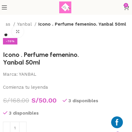
0
ninas
Yanbal
Icono . Perfume femenino. Yanbal 50ml
Haga Click para agrandar
-70%
Icono . Perfume femenino.
Yanbal 50ml
Marca:
YANBAL
Comienza tu leyenda
S/
168.00
S/
50.00
3 disponibles
3 disponibles