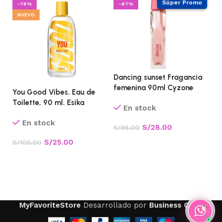
-76%
-67%
NUEVO
Dancing sunset Fragancia
femenina 90ml Cyzone
You Good Vibes. Eau de
Li
Toilette, 90 ml. Esika
f
En stock
En stock
S/
28.00
S/
86.00
S/
25.00
S/
105.00
S/
Añadir al carrito
Añadir al carrito
MyFavoriteStore
Desarrollado por
Business Code