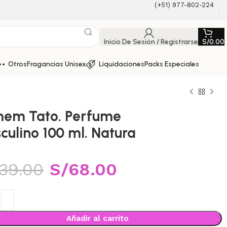
(+51) 977-802-224
Inicio De Sesión / Registrarse
S/
0.00
Otros
Fragancias Unisex
Liquidaciones
Packs Especiales
em Tato. Perfume
culino 100 ml. Natura
139.00
S/
68.00
Añadir al carrito