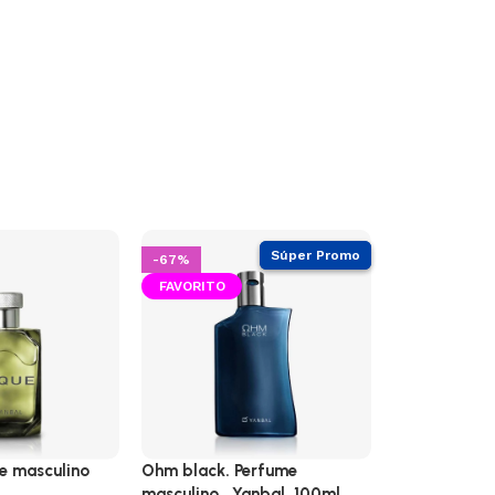
-67%
-66%
CALIENTE
e masculino
Ohm black. Perfume
Solo. Perfum
masculino . Yanbal. 100ml
80ml. Yanbal