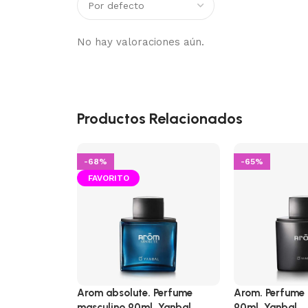
No hay valoraciones aún.
Productos Relacionados
-68%
-65%
CALIENTE
Arom absolute. Perfume
Arom. Perfume 
masculino 90ml. Yanbal
90ml. Yanbal