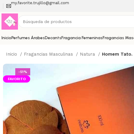
my.favorite.trujillo@gmail.com
Inicio
Perfumes Árabes
Decants
Fragancia Femeninas
Fragancias Mas
Inicio
Fragancias Masculinas
Natura
Homem Tato. 
-51%
CALIENTE