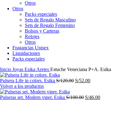
Otros
Otros
Packs especiales
Sets de Regalo Masculino
Sets de Regalo Femenino
Bolsos y Carteras
Relojes
Otros
Fragancias Unisex
Liquidaciones
Packs especiales
Inicio
Joyas
Esika Aretes
Estuche Veneciana P+A. Esika
El
El
Pulsera Life in colors. Esika
S/
120.00
S/
52.00
precio
precio
Volver a los productos
original
actual
era:
El
es:
El
Pulseras set. Modern viper. Esika
S/
100.00
S/
46.00
S/120.00.
precio
S/52.00.
precio
-46%
original
actual
era:
es:
S/100.00.
S/46.00.
Haga Click para agrandar