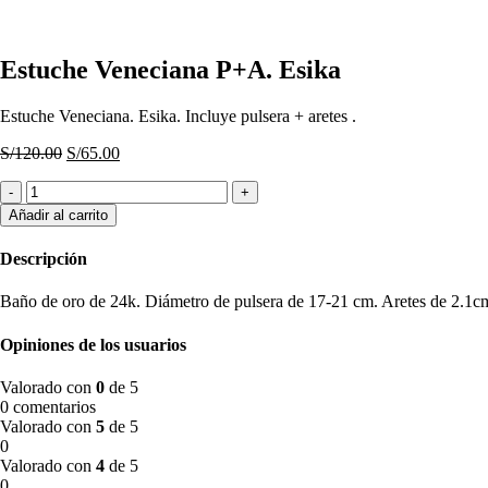
Estuche Veneciana P+A. Esika
Estuche Veneciana. Esika. Incluye pulsera + aretes .
El
El
S/
120.00
S/
65.00
precio
precio
Estuche
original
actual
Veneciana
era:
es:
Añadir al carrito
P+A.
S/120.00.
S/65.00.
Esika
Descripción
cantidad
Baño de oro de 24k. Diámetro de pulsera de 17-21 cm. Aretes de 2.1c
Opiniones de los usuarios
Valorado con
0
de 5
0 comentarios
Valorado con
5
de 5
0
Valorado con
4
de 5
0