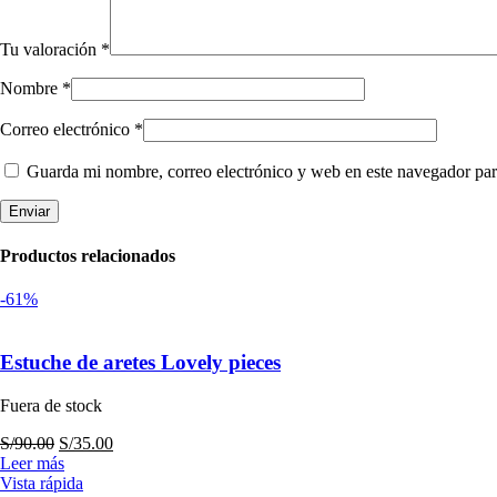
Tu valoración
*
Nombre
*
Correo electrónico
*
Guarda mi nombre, correo electrónico y web en este navegador par
Productos relacionados
-61%
Estuche de aretes Lovely pieces
Fuera de stock
El
El
S/
90.00
S/
35.00
precio
precio
Leer más
original
actual
Vista rápida