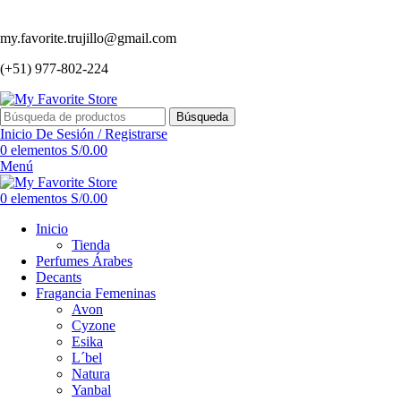
my.favorite.trujillo@gmail.com
(+51) 977-802-224
Búsqueda
Inicio De Sesión / Registrarse
0
elementos
S/
0.00
Menú
0
elementos
S/
0.00
Inicio
Tienda
Perfumes Árabes
Decants
Fragancia Femeninas
Avon
Cyzone
Esika
L´bel
Natura
Yanbal