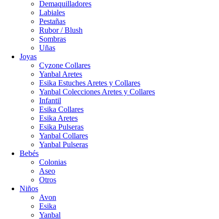
Demaquilladores
Labiales
Pestañas
Rubor / Blush
Sombras
Uñas
Joyas
Cyzone Collares
Yanbal Aretes
Esika Estuches Aretes y Collares
Yanbal Colecciones Aretes y Collares
Infantil
Esika Collares
Esika Aretes
Esika Pulseras
Yanbal Collares
Yanbal Pulseras
Bebés
Colonias
Aseo
Otros
Niños
Avon
Esika
Yanbal