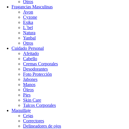
Otros
Fragancias Masculinas
Avon
Cyzone
Esika
L´bel
Natura
Yanbal
Otros
Cuidado Personal
Afeitado
Cabello
Cremas Corporales
Desodorantes
Foto Protección
Jabones
Manos
Óleos
Pies
Skin Care
Talcos Corporales
Maquillaje
Cejas
Correctores
Delineadores de ojos