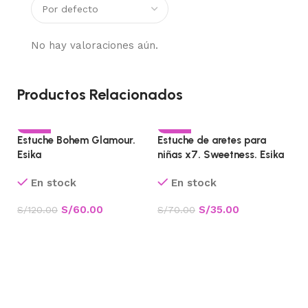
No hay valoraciones aún.
Productos Relacionados
-50%
-50%
Estuche Bohem Glamour.
Estuche de aretes para
Esika
niñas x7. Sweetness. Esika
En stock
En stock
S/
60.00
S/
35.00
S/
120.00
S/
70.00
Añadir al carrito
Añadir al carrito
Es
Es