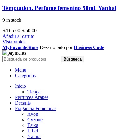
Temptation. Perfume femenino 50ml. Yanbal
9 in stock
El
El
S/
165.00
S/
50.00
precio
precio
Añadir al carrito
original
actual
Vista rápida
era:
es:
MyFavoriteStore
Desarrollado por
Business Code
S/165.00.
S/50.00.
Búsqueda
Menu
Categorías
Inicio
Tienda
Perfumes Árabes
Decants
Fragancia Femeninas
Avon
Cyzone
Esika
L´bel
Natura