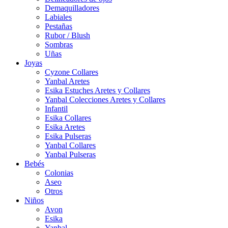
Demaquilladores
Labiales
Pestañas
Rubor / Blush
Sombras
Uñas
Joyas
Cyzone Collares
Yanbal Aretes
Esika Estuches Aretes y Collares
Yanbal Colecciones Aretes y Collares
Infantil
Esika Collares
Esika Aretes
Esika Pulseras
Yanbal Collares
Yanbal Pulseras
Bebés
Colonias
Aseo
Otros
Niños
Avon
Esika
Yanbal