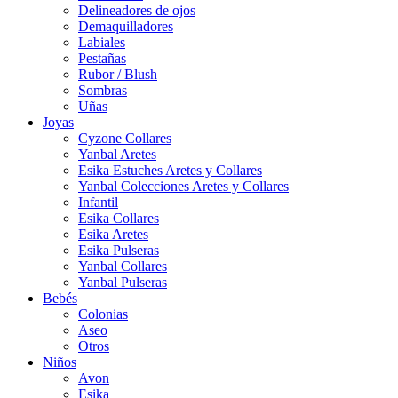
Delineadores de ojos
Demaquilladores
Labiales
Pestañas
Rubor / Blush
Sombras
Uñas
Joyas
Cyzone Collares
Yanbal Aretes
Esika Estuches Aretes y Collares
Yanbal Colecciones Aretes y Collares
Infantil
Esika Collares
Esika Aretes
Esika Pulseras
Yanbal Collares
Yanbal Pulseras
Bebés
Colonias
Aseo
Otros
Niños
Avon
Esika