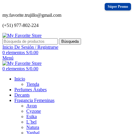
my.favorite.trujillo@gmail.com
(+51) 977-802-224
Búsqueda
Inicio De Sesión / Registrarse
0
elementos
S/
0.00
Menú
0
elementos
S/
0.00
Inicio
Tienda
Perfumes Árabes
Decants
Fragancia Femeninas
Avon
Cyzone
Esika
L´bel
Natura
Yanbal