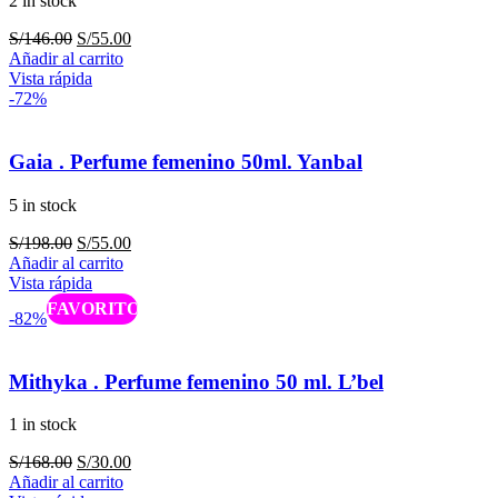
2 in stock
El
El
S/
146.00
S/
55.00
precio
precio
Añadir al carrito
original
actual
Vista rápida
era:
es:
-72%
S/146.00.
S/55.00.
Gaia . Perfume femenino 50ml. Yanbal
5 in stock
El
El
S/
198.00
S/
55.00
precio
precio
Añadir al carrito
original
actual
Vista rápida
era:
es:
Caliente
-82%
S/198.00.
S/55.00.
Mithyka . Perfume femenino 50 ml. L’bel
1 in stock
El
El
S/
168.00
S/
30.00
precio
precio
Añadir al carrito