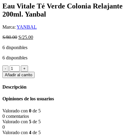
Eau Vitale Té Verde Colonia Relajante
200ml. Yanbal
Marca:
YANBAL
El
El
S/
80.00
S/
25.00
precio
precio
6 disponibles
original
actual
era:
es:
6 disponibles
S/80.00.
S/25.00.
Eau
Vitale
Añadir al carrito
Té
Verde
Descripción
Colonia
Relajante
Opiniones de los usuarios
200ml.
Yanbal
Valorado con
0
de 5
cantidad
0 comentarios
Valorado con
5
de 5
0
Valorado con
4
de 5