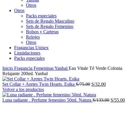
Otros
Otros
Packs especiales
Sets de Regalo Masculino
Sets de Regalo Femenino
Bolsos y Carteras
Relojes
Otros
Fragancias Unisex
Liquidaciones
Packs especiales
Inicio
Fragancia Femeninas
Yanbal
Eau Vitale Té Verde Colonia
Relajante 200ml. Yanbal
El
El
Set Collar + Aretes Twin Hearts. Esika
S/
75.00
S/
32.00
precio
precio
Volver a los productos
original
actual
era:
es:
El
El
Luna radiante . Perfume femenino 50ml. Natura
S/
133.00
S/
55.00
S/75.00.
S/32.00.
precio
pre
-69%
original
actu
era:
es:
S/133.00.
S/5
Haga Click para agrandar