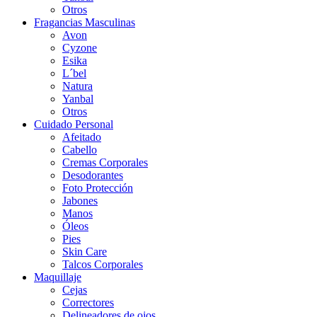
Otros
Fragancias Masculinas
Avon
Cyzone
Esika
L´bel
Natura
Yanbal
Otros
Cuidado Personal
Afeitado
Cabello
Cremas Corporales
Desodorantes
Foto Protección
Jabones
Manos
Óleos
Pies
Skin Care
Talcos Corporales
Maquillaje
Cejas
Correctores
Delineadores de ojos