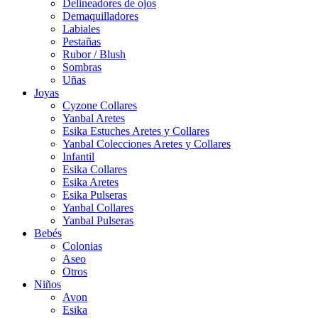
Delineadores de ojos
Demaquilladores
Labiales
Pestañas
Rubor / Blush
Sombras
Uñas
Joyas
Cyzone Collares
Yanbal Aretes
Esika Estuches Aretes y Collares
Yanbal Colecciones Aretes y Collares
Infantil
Esika Collares
Esika Aretes
Esika Pulseras
Yanbal Collares
Yanbal Pulseras
Bebés
Colonias
Aseo
Otros
Niños
Avon
Esika