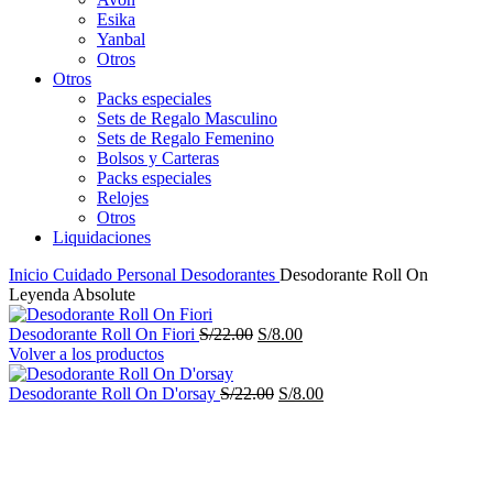
Esika
Yanbal
Otros
Otros
Packs especiales
Sets de Regalo Masculino
Sets de Regalo Femenino
Bolsos y Carteras
Packs especiales
Relojes
Otros
Liquidaciones
Inicio
Cuidado Personal
Desodorantes
Desodorante Roll On
Leyenda Absolute
El
El
Desodorante Roll On Fiori
S/
22.00
S/
8.00
precio
precio
Volver a los productos
original
actual
era:
El
es:
El
Desodorante Roll On D'orsay
S/
22.00
S/
8.00
S/22.00.
precio
S/8.00.
precio
-64%
original
actual
era:
es:
S/22.00.
S/8.00.
Haga Click para agrandar