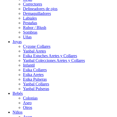
Correctores
Delineadores de ojos
Demaquilladores
Labiales
Pestañas
Rubor / Blush
Sombras
Uñas
Joyas
Cyzone Collares
Yanbal Aretes
Esika Estuches Aretes y Collares
Yanbal Colecciones Aretes y Collares
Infantil
Esika Collares
Esika Aretes
Esika Pulseras
Yanbal Collares
Yanbal Pulseras
Bebés
Colonias
Aseo
Otros
Niños
Avon