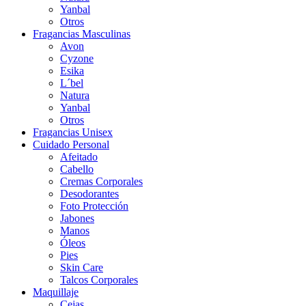
Yanbal
Otros
Fragancias Masculinas
Avon
Cyzone
Esika
L´bel
Natura
Yanbal
Otros
Fragancias Unisex
Cuidado Personal
Afeitado
Cabello
Cremas Corporales
Desodorantes
Foto Protección
Jabones
Manos
Óleos
Pies
Skin Care
Talcos Corporales
Maquillaje
Cejas