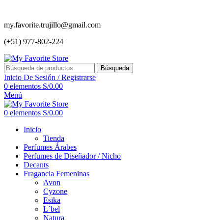
my.favorite.trujillo@gmail.com
(+51) 977-802-224
Búsqueda
Inicio De Sesión / Registrarse
0
elementos
S/
0.00
Menú
0
elementos
S/
0.00
Inicio
Tienda
Perfumes Árabes
Perfumes de Diseñador / Nicho
Decants
Fragancia Femeninas
Avon
Cyzone
Esika
L´bel
Natura