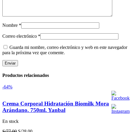
Nombre
*
Correo electrónico
*
Guarda mi nombre, correo electrónico y web en este navegador
para la próxima vez que comente.
Productos relacionados
-64%
Crema Corporal Hidratación Biomilk Mora
Arándano. 750ml. Yanbal
En stock
El
El
S/
77.00
S/
28.00