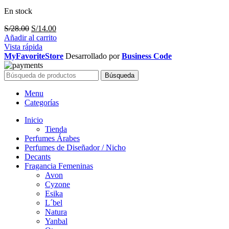
En stock
El
El
S/
28.00
S/
14.00
precio
precio
Añadir al carrito
original
actual
Vista rápida
era:
es:
MyFavoriteStore
Desarrollado por
Business Code
S/28.00.
S/14.00.
Búsqueda
Menu
Categorías
Inicio
Tienda
Perfumes Árabes
Perfumes de Diseñador / Nicho
Decants
Fragancia Femeninas
Avon
Cyzone
Esika
L´bel
Natura
Yanbal