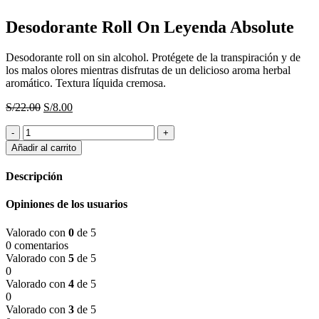
Desodorante Roll On Leyenda Absolute
Desodorante roll on sin alcohol. Protégete de la transpiración y de
los malos olores mientras disfrutas de un delicioso aroma herbal
aromático. Textura líquida cremosa.
El
El
S/
22.00
S/
8.00
precio
precio
Desodorante
original
actual
Roll
era:
es:
Añadir al carrito
On
S/22.00.
S/8.00.
Leyenda
Descripción
Absolute
cantidad
Opiniones de los usuarios
Valorado con
0
de 5
0 comentarios
Valorado con
5
de 5
0
Valorado con
4
de 5
0
Valorado con
3
de 5