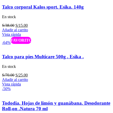
Talco corporal Kalos sport. Esika. 140g
En stock
El
El
S/
38.00
S/
15.00
precio
precio
Añadir al carrito
original
actual
Vista rápida
era:
es:
Caliente
-64%
S/38.00.
S/15.00.
Talco para pies Multicare 500g . Esika .
En stock
El
El
S/
70.00
S/
25.00
precio
precio
Añadir al carrito
original
actual
Vista rápida
era:
es:
-50%
S/70.00.
S/25.00.
Tododia. Hojas de limón y guanábana. Desodorante
Roll-on .Natura 70 ml