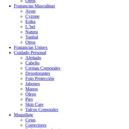
Otros
Fragancias Masculinas
Avon
Cyzone
Esika
L´bel
Natura
Yanbal
Otros
Fragancias Unisex
Cuidado Personal
Afeitado
Cabello
Cremas Corporales
Desodorantes
Foto Protección
Jabones
Manos
Óleos
Pies
Skin Care
Talcos Corporales
Maquillaje
Cejas
Correctores