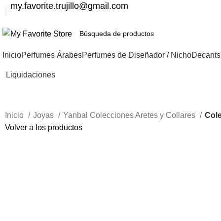
my.favorite.trujillo@gmail.com
Inicio
Perfumes Árabes
Perfumes de Diseñador / Nicho
Decants
Liquidaciones
Inicio
Joyas
Yanbal Colecciones Aretes y Collares
Cole
Volver a los productos
-56%
Nuevo
Haga Click para agrandar