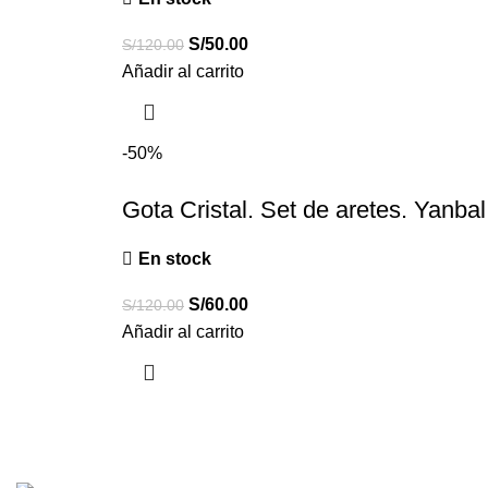
S/
50.00
S/
120.00
Añadir al carrito
-50%
Gota Cristal. Set de aretes. Yanbal
En stock
S/
60.00
S/
120.00
Añadir al carrito
MyFavoriteStore
Desarrollado por
Business Code