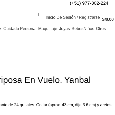
(+51) 977-802-224
Inicio De Sesión / Registrarse
S/
0.00
x
Cuidado Personal
Maquillaje
Joyas
Bebés
Niños
Otros
iposa En Vuelo. Yanbal
nte de 24 quilates. Collar (aprox. 43 cm, dije 3.6 cm) y aretes