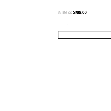
S/
68.00
S/
156.00