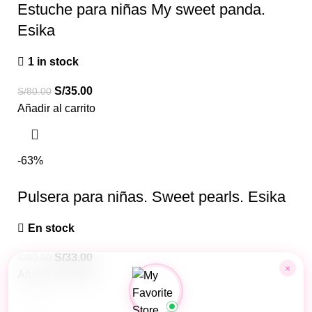
Estuche para niñas My sweet panda.
Esika
1 in stock
S/
35.00
S/
80.00
Añadir al carrito
-63%
Pulsera para niñas. Sweet pearls. Esika
En stock
S/
33.00
S/
90.00
×
Añadir al carrito