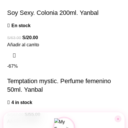
Soy Sexy. Colonia 200ml. Yanbal
En stock
S/
20.00
S/
63.00
Añadir al carrito
-67%
Temptation mystic. Perfume femenino
50ml. Yanbal
4 in stock
S/
55.00
S/
167.00
×
Añadir al carrito