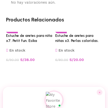
No hay valoraciones aún.
Productos Relacionados
-58%
-75%
Estuche de aretes para niña
Estuche de aretes para
x7. Petit fun. Esika
niñas x3. Perlas coloridas.
Esika
En stock
En stock
S/
38.00
S/
20.00
S/
90.00
S/
80.00
Añadir al carrito
Añadir al carrito
Es
ni
×
S/