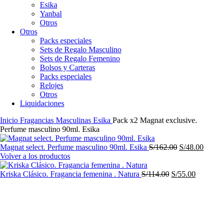
Esika
Yanbal
Otros
Otros
Packs especiales
Sets de Regalo Masculino
Sets de Regalo Femenino
Bolsos y Carteras
Packs especiales
Relojes
Otros
Liquidaciones
Inicio
Fragancias Masculinas
Esika
Pack x2 Magnat exclusive.
Perfume masculino 90ml. Esika
El
El
Magnat select. Perfume masculino 90ml. Esika
S/
162.00
S/
48.00
precio
precio
Volver a los productos
original
actual
El
era:
El
es:
Kriska Clásico. Fragancia femenina . Natura
S/
114.00
S/
55.00
precio
S/162.00.
precio
S/48.0
-75%
original
actual
era:
es:
S/114.00.
S/55.00.