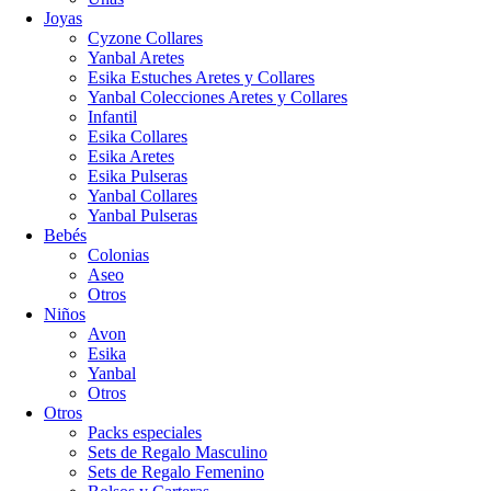
Joyas
Cyzone Collares
Yanbal Aretes
Esika Estuches Aretes y Collares
Yanbal Colecciones Aretes y Collares
Infantil
Esika Collares
Esika Aretes
Esika Pulseras
Yanbal Collares
Yanbal Pulseras
Bebés
Colonias
Aseo
Otros
Niños
Avon
Esika
Yanbal
Otros
Otros
Packs especiales
Sets de Regalo Masculino
Sets de Regalo Femenino