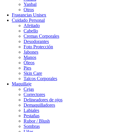
Yanbal
Otros
Fragancias Unisex
Cuidado Personal
Afeitado
Cabello
Cremas Corporales
Desodorantes
Foto Protección
Jabones
Manos
Óleos
Pies
Skin Care
Talcos Corporales
Maquillaje
Cejas
Correctores
Delineadores de ojos
Demaquilladores
Labiales
Pestañas
Rubor / Blush
Sombras
Uñas