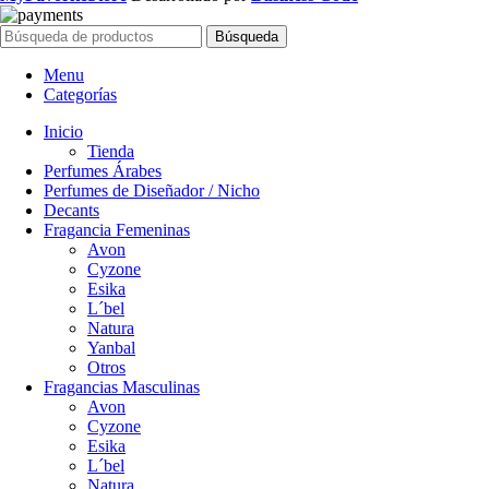
S/210.00.
S/68.00.
Búsqueda
Menu
Categorías
Inicio
Tienda
Perfumes Árabes
Perfumes de Diseñador / Nicho
Decants
Fragancia Femeninas
Avon
Cyzone
Esika
L´bel
Natura
Yanbal
Otros
Fragancias Masculinas
Avon
Cyzone
Esika
L´bel
Natura