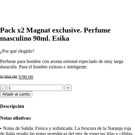
Haga Click para agrandar
Pack x2 Magnat exclusive. Perfume
masculino 90ml. Esika
¿Por qué elegirlo?
Perfume para hombre con aroma oriental especiado de muy larga
duración. Para el hombre exitoso e inteligente.
El
El
S/
360.00
S/
90.00
precio
precio
Pack
original
actual
x2
era:
es:
Añadir al carrito
Magnat
S/360.00.
S/90.00.
exclusive.
Descripción
Perfume
masculino
Notas olfativas:
90ml.
Esika
• Notas de Salida: Fresca y sofisticada. La frescura de la Naranja roja
cantidad
de Italia resalta las notas aromáticas del mix de especias frías y cálidas.