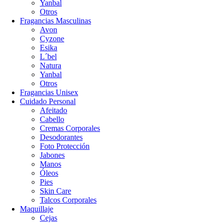
Yanbal
Otros
Fragancias Masculinas
Avon
Cyzone
Esika
L´bel
Natura
Yanbal
Otros
Fragancias Unisex
Cuidado Personal
Afeitado
Cabello
Cremas Corporales
Desodorantes
Foto Protección
Jabones
Manos
Óleos
Pies
Skin Care
Talcos Corporales
Maquillaje
Cejas