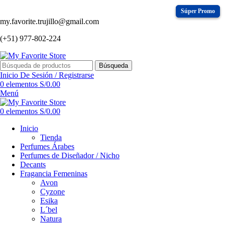
my.favorite.trujillo@gmail.com
(+51) 977-802-224
Búsqueda
Inicio De Sesión / Registrarse
0
elementos
S/
0.00
Menú
0
elementos
S/
0.00
Inicio
Tienda
Perfumes Árabes
Perfumes de Diseñador / Nicho
Decants
Fragancia Femeninas
Avon
Cyzone
Esika
L´bel
Natura