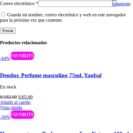
Correo electrónico
*
Guarda mi nombre, correo electrónico y web en este navegador
para la próxima vez que comente.
Productos relacionados
Caliente
-64%
Dendur. Perfume masculino 75ml. Yanbal
En stock
El
El
S/
182.00
S/
65.00
precio
precio
Añadir al carrito
original
actual
Vista rápida
era:
es:
Caliente
-50%
S/182.00.
S/65.00.