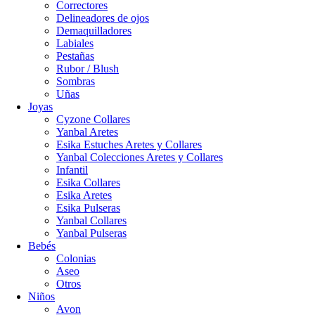
Correctores
Delineadores de ojos
Demaquilladores
Labiales
Pestañas
Rubor / Blush
Sombras
Uñas
Joyas
Cyzone Collares
Yanbal Aretes
Esika Estuches Aretes y Collares
Yanbal Colecciones Aretes y Collares
Infantil
Esika Collares
Esika Aretes
Esika Pulseras
Yanbal Collares
Yanbal Pulseras
Bebés
Colonias
Aseo
Otros
Niños
Avon