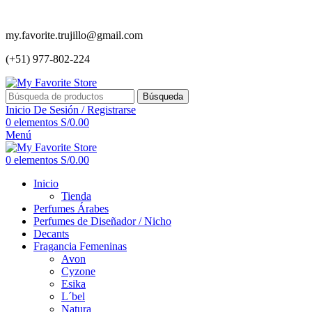
my.favorite.trujillo@gmail.com
(+51) 977-802-224
Búsqueda
Inicio De Sesión / Registrarse
0
elementos
S/
0.00
Menú
0
elementos
S/
0.00
Inicio
Tienda
Perfumes Árabes
Perfumes de Diseñador / Nicho
Decants
Fragancia Femeninas
Avon
Cyzone
Esika
L´bel
Natura