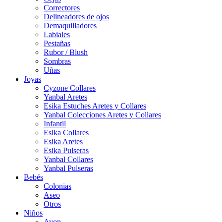
Correctores
Delineadores de ojos
Demaquilladores
Labiales
Pestañas
Rubor / Blush
Sombras
Uñas
Joyas
Cyzone Collares
Yanbal Aretes
Esika Estuches Aretes y Collares
Yanbal Colecciones Aretes y Collares
Infantil
Esika Collares
Esika Aretes
Esika Pulseras
Yanbal Collares
Yanbal Pulseras
Bebés
Colonias
Aseo
Otros
Niños
Avon