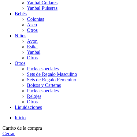
Yanbal Collares
Yanbal Pulseras
Bebés
Colonias
Aseo
Otros
Niños
Avon
Esika
Yanbal
Otros
Otros
Packs especiales
Sets de Regalo Masculino
Sets de Regalo Femenino
Bolsos y Carteras
Packs especiales
Relojes
Otros
Liquidaciones
Inicio
Carrito de la compra
Cerrar