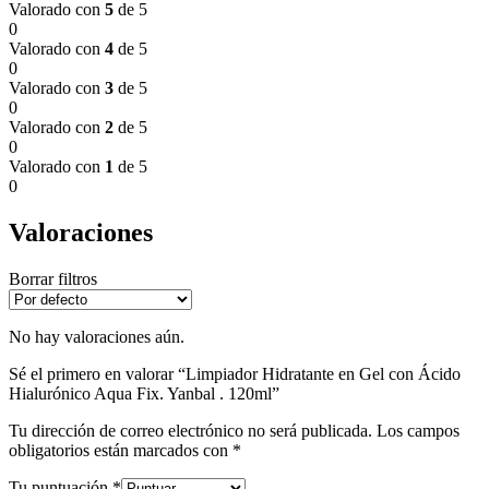
Valorado con
5
de 5
0
Valorado con
4
de 5
0
Valorado con
3
de 5
0
Valorado con
2
de 5
0
Valorado con
1
de 5
0
Valoraciones
Borrar filtros
No hay valoraciones aún.
Sé el primero en valorar “Limpiador Hidratante en Gel con Ácido
Hialurónico Aqua Fix. Yanbal . 120ml”
Tu dirección de correo electrónico no será publicada.
Los campos
obligatorios están marcados con
*
Tu puntuación
*