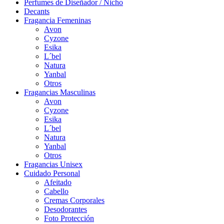
Perfumes de Diseñador / Nicho
Decants
Fragancia Femeninas
Avon
Cyzone
Esika
L´bel
Natura
Yanbal
Otros
Fragancias Masculinas
Avon
Cyzone
Esika
L´bel
Natura
Yanbal
Otros
Fragancias Unisex
Cuidado Personal
Afeitado
Cabello
Cremas Corporales
Desodorantes
Foto Protección