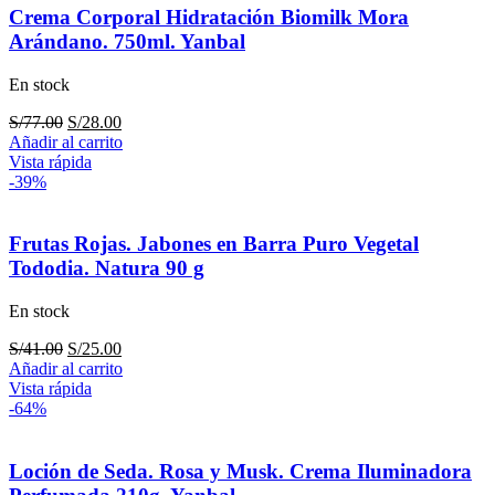
Crema Corporal Hidratación Biomilk Mora
Arándano. 750ml. Yanbal
En stock
El
El
S/
77.00
S/
28.00
precio
precio
Añadir al carrito
original
actual
Vista rápida
era:
es:
-39%
S/77.00.
S/28.00.
Frutas Rojas. Jabones en Barra Puro Vegetal
Tododia. Natura 90 g
En stock
El
El
S/
41.00
S/
25.00
precio
precio
Añadir al carrito
original
actual
Vista rápida
era:
es:
-64%
S/41.00.
S/25.00.
Loción de Seda. Rosa y Musk. Crema Iluminadora