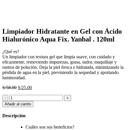
Haga Click para agrandar
Limpiador Hidratante en Gel con Ácido
Hialurónico Aqua Fix. Yanbal . 120ml
¿Qué es?
Un limpiador con textura gel que limpia suave, con cuidado y
eficazmente, removiendo impurezas, grasa, sudor, maquillaje y
rastros de polución. Deja la piel fresca e hidratada, minimizando la
pérdida de agua en la piel, previniendo la sequedad y aportando
luminosidad.
El
El
S/
58.00
S/
25.00
precio
precio
Limpiador
original
actual
Hidratante
era:
es:
Añadir al carrito
en
S/58.00.
S/25.00.
Gel
Descripción
con
Ácido
Cuáles son sus beneficios?
Hialurónico