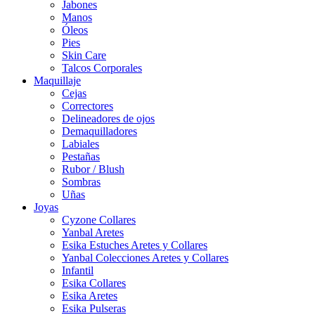
Jabones
Manos
Óleos
Pies
Skin Care
Talcos Corporales
Maquillaje
Cejas
Correctores
Delineadores de ojos
Demaquilladores
Labiales
Pestañas
Rubor / Blush
Sombras
Uñas
Joyas
Cyzone Collares
Yanbal Aretes
Esika Estuches Aretes y Collares
Yanbal Colecciones Aretes y Collares
Infantil
Esika Collares
Esika Aretes
Esika Pulseras