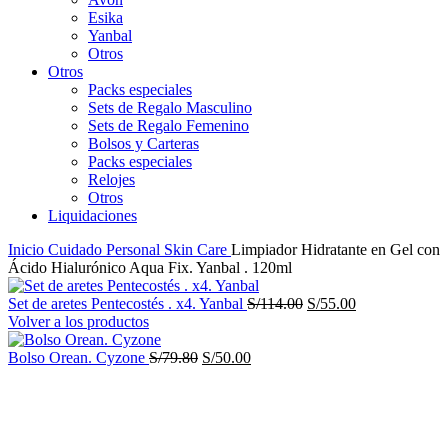
Esika
Yanbal
Otros
Otros
Packs especiales
Sets de Regalo Masculino
Sets de Regalo Femenino
Bolsos y Carteras
Packs especiales
Relojes
Otros
Liquidaciones
Inicio
Cuidado Personal
Skin Care
Limpiador Hidratante en Gel con
Ácido Hialurónico Aqua Fix. Yanbal . 120ml
El
El
Set de aretes Pentecostés . x4. Yanbal
S/
114.00
S/
55.00
precio
precio
Volver a los productos
original
actual
El
El
era:
es:
Bolso Orean. Cyzone
S/
79.80
S/
50.00
precio
precio
S/114.00.
S/55.00.
-57%
original
actual
era:
es:
S/79.80.
S/50.00.