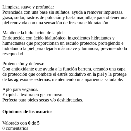
Aqua
Limpieza suave y profunda:
Fix.
Potenciada con una base sin sulfatos, ayuda a remover impurezas,
Yanbal
grasa, sudor, rastros de polución y hasta maquillaje para obtener una
.
piel renovada con una sensación de frescura e hidratación.
120ml
cantidad
Mantiene la hidratación de la piel:
Enriquecida con ácido hialurónico, ingredientes hidratantes y
humectantes que proporcionan un escudo protector, protegiendo e
hidratando la piel para dejarla más suave y luminosa, previniendo la
resequedad.
Protencción y defensa:
Con antioxidante que ayuda a la función barrera, creando una capa
de protección que combate el estrés oxidativo en la piel y la protege
de las agresiones externas, manteniendo una apariencia saludable.
Apto para veganos.
Exquisita textura en gel cremoso.
Perfecta para pieles secas y/o deshidratadas.
Opiniones de los usuarios
Valorado con
0
de 5
0 comentarios