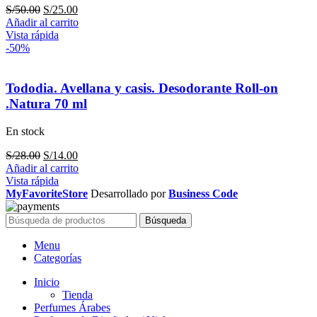
El
El
S/
50.00
S/
25.00
precio
precio
Añadir al carrito
original
actual
Vista rápida
era:
es:
-50%
S/50.00.
S/25.00.
Tododia. Avellana y casis. Desodorante Roll-on
.Natura 70 ml
En stock
El
El
S/
28.00
S/
14.00
precio
precio
Añadir al carrito
original
actual
Vista rápida
era:
es:
MyFavoriteStore
Desarrollado por
Business Code
S/28.00.
S/14.00.
Búsqueda
Menu
Categorías
Inicio
Tienda
Perfumes Árabes