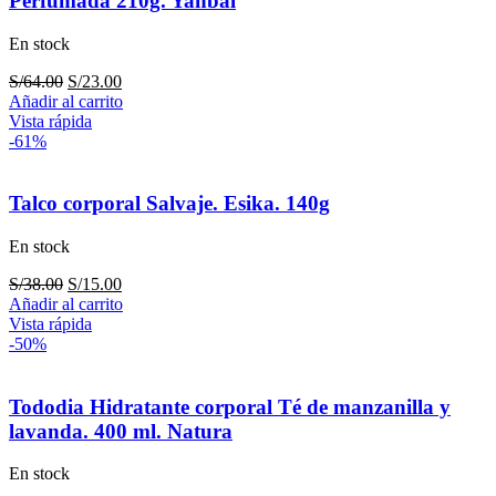
Perfumada 210g. Yanbal
En stock
El
El
S/
64.00
S/
23.00
precio
precio
Añadir al carrito
original
actual
Vista rápida
era:
es:
-61%
S/64.00.
S/23.00.
Talco corporal Salvaje. Esika. 140g
En stock
El
El
S/
38.00
S/
15.00
precio
precio
Añadir al carrito
original
actual
Vista rápida
era:
es:
-50%
S/38.00.
S/15.00.
Tododia Hidratante corporal Té de manzanilla y
lavanda. 400 ml. Natura
En stock