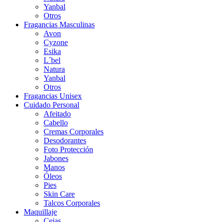
Yanbal
Otros
Fragancias Masculinas
Avon
Cyzone
Esika
L´bel
Natura
Yanbal
Otros
Fragancias Unisex
Cuidado Personal
Afeitado
Cabello
Cremas Corporales
Desodorantes
Foto Protección
Jabones
Manos
Óleos
Pies
Skin Care
Talcos Corporales
Maquillaje
Cejas