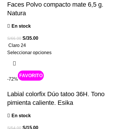
Faces Polvo compacto mate 6,5 g.
Natura
En stock
S/
35.00
S/
66.00
Claro 24
Seleccionar opciones
Caliente
-72%
Labial colorfix Dúo tatoo 36H. Tono
pimienta caliente. Esika
En stock
S/
15.00
S/
54.00