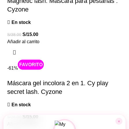
Magnetic lash. Máscara para pestañas .
Cyzone
En stock
S/
15.00
S/
38.00
Añadir al carrito
Caliente
-61%
Máscara gel incolora 2 en 1. Cy play
secret lash. Cyzone
En stock
S/
15.00
S/
38.00
×
Añadir al carrito